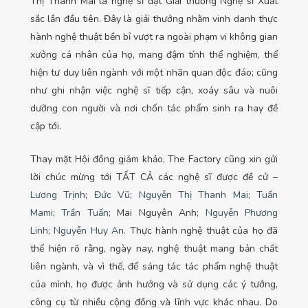
Thị Thanh Mai là nghệ sĩ đạt Giải thưởng Nghệ sĩ Xuất
sắc lần đầu tiên. Đây là giải thưởng nhằm vinh danh thực
hành nghệ thuật bền bỉ vượt ra ngoài phạm vi không gian
xưởng cá nhân của họ, mang đậm tính thể nghiệm, thể
hiện tư duy liên ngành với một nhãn quan độc đáo; cũng
như ghi nhận việc nghệ sĩ tiếp cận, xoáy sâu và nuôi
dưỡng con người và nơi chốn tác phẩm sinh ra hay đề
cập tới.
Thay mặt Hội đồng giám khảo, The Factory cũng xin gửi
lời chúc mừng tới TẤT CẢ các nghệ sĩ được đề cử –
Lương Trịnh
;
Đức Vũ
;
Nguyễn Thị Thanh Mai;
Tuấn
Mami
;
Trần Tuấn
; Mai Nguyên Anh;
Nguyễn Phương
Linh
;
Nguyễn Huy An
. Thực hành nghệ thuật của họ đã
thể hiện rõ rằng, ngày nay, nghệ thuật mang bản chất
liên ngành, và vì thế, để sáng tác tác phẩm nghệ thuật
của mình, họ được ảnh hưởng và sử dụng các ý tưởng,
công cụ từ nhiều cộng đồng và lĩnh vực khác nhau. Do