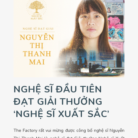
NGHỆ SĨ ĐẦU TIÊN
ĐẠT GIẢI THƯỞNG
‘NGHỆ SĨ XUẤT SẮC’
The Factory rất vui mừng được công bố nghệ sĩ Nguyễn