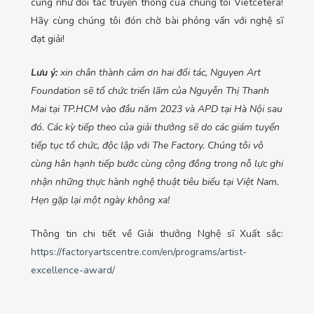
cũng như đối tác truyền thông của chúng tôi Vietcetera!
Hãy cùng chúng tôi đón chờ bài phỏng vấn với nghệ sĩ
đạt giải!
Lưu ý:
xin chân thành cảm ơn hai đối tác, Nguyen Art
Foundation sẽ tổ chức triển lãm của Nguyễn Thị Thanh
Mai tại TP.HCM vào đầu năm 2023 và APD tại Hà Nội sau
đó. Các kỳ tiếp theo của giải thưởng sẽ do các giám tuyển
tiếp tục tổ chức, độc lập với The Factory. Chúng tôi vô
cùng hân hạnh tiếp bước cùng cộng đồng trong nỗ lực ghi
nhận những thực hành nghệ thuật tiêu biểu tại Việt Nam.
Hẹn gặp lại một ngày không xa!
Thông tin chi tiết về Giải thưởng Nghệ sĩ Xuất sắc:
https://factoryartscentre.com/en/programs/artist-
excellence-award/