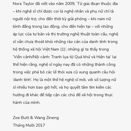
Nora Taylor đã viết vào năm 2009, ‘Từ giai đoạn thuộc địa
– khi nghệ sĩ chỉ được coi là nghệ nhân và phụ nữ chỉ là
người nội trợ, cho đến thời kỳ giải phóng – khi nam nữ
bình đẳng trong lao động, cho đến hiện tại – với những
áp lực của tư bản và thị trường nghệ thuật toàn cầu, nghệ
sĩ vẫn chưa thoát khỏi những rào cản của danh tính trong
hệ thống xã hội Việt Nam (1)’, những gì ta thấy trong
‘Viễn cảnh/Nội cảnh: Tranh lụa từ Quá khứ và Hiện tại’ lại
thể hiện rằng, nghệ sĩ ngày nay đã có những thành công
trong việc phá bỏ các lề thói xưa cũ xung quanh câu hỏi
‘danh tính’. Họ là một thế hệ nghệ sĩ mới, với số lượng nữ
sĩ nhiều hơn bao giờ hết, và họ quyết tâm tìm kiếm các
hướng đi khác để tiếp cận các chủ đề xã hội trong thực
hành của mình.
Zoe Butt & Wang Zineng
Tháng Mười 2017