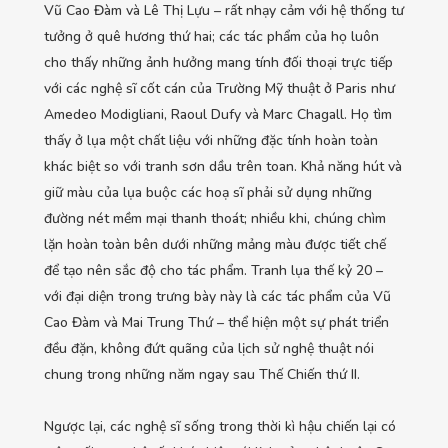
Vũ Cao Đàm và Lê Thị Lựu – rất nhạy cảm với hệ thống tư
tưởng ở quê hương thứ hai; các tác phẩm của họ luôn
cho thấy những ảnh hưởng mang tính đối thoại trực tiếp
với các nghệ sĩ cốt cán của Trường Mỹ thuật ở Paris như
Amedeo Modigliani, Raoul Dufy và Marc Chagall. Họ tìm
thấy ở lụa một chất liệu với những đặc tính hoàn toàn
khác biệt so với tranh sơn dầu trên toan. Khả năng hút và
giữ màu của lụa buộc các hoạ sĩ phải sử dụng những
đường nét mềm mại thanh thoát; nhiều khi, chúng chìm
lặn hoàn toàn bên dưới những mảng màu được tiết chế
để tạo nên sắc độ cho tác phẩm. Tranh lụa thế kỷ 20 –
với đại diện trong trưng bày này là các tác phẩm của Vũ
Cao Đàm và Mai Trung Thứ – thể hiện một sự phát triển
đều đặn, không đứt quãng của lịch sử nghệ thuật nói
chung trong những năm ngay sau Thế Chiến thứ II.
Ngược lại, các nghệ sĩ sống trong thời kì hậu chiến lại có