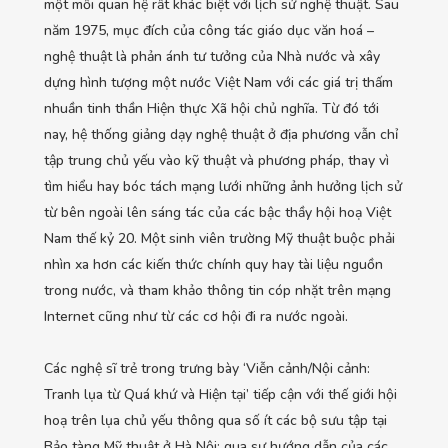
một mối quan hệ rất khác biệt với lịch sử nghệ thuật. Sau
năm 1975, mục đích của công tác giáo dục văn hoá –
nghệ thuật là phản ánh tư tưởng của Nhà nước và xây
dựng hình tượng một nước Việt Nam với các giá trị thấm
nhuần tinh thần Hiện thực Xã hội chủ nghĩa. Từ đó tới
nay, hệ thống giảng dạy nghệ thuật ở địa phương vẫn chỉ
tập trung chủ yếu vào kỹ thuật và phương pháp, thay vì
tìm hiểu hay bóc tách mạng lưới những ảnh hưởng lịch sử
từ bên ngoài lên sáng tác của các bậc thầy hội hoạ Việt
Nam thế kỷ 20. Một sinh viên trường Mỹ thuật buộc phải
nhìn xa hơn các kiến thức chính quy hay tài liệu nguồn
trong nước, và tham khảo thông tin cóp nhặt trên mạng
Internet cũng như từ các cơ hội đi ra nước ngoài.
Các nghệ sĩ trẻ trong trưng bày ‘Viễn cảnh/Nội cảnh:
Tranh lụa từ Quá khứ và Hiện tại’ tiếp cận với thế giới hội
hoạ trên lụa chủ yếu thông qua số ít các bộ sưu tập tại
Bảo tàng Mỹ thuật ở Hà Nội; qua sự hướng dẫn của các