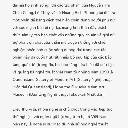
đại mà họ sinh sống), thì các tác phẩm của Nguyễn Thị
Châu Giang, Lê Thuý, và Lê Hoàng Bích Phượng lại đưa ra
một phản đề bằng cách thể hiện chân dung người phụ nữ
với sức mạnh bền bỉ nội tại, mang tinh thần đầy thách
thức tâm lý, táo bạo chất vấn những quy chuẩn về giới nữ.
Sự pha trộn chất liệu thẩm mỹ truyền thống với chiêm
nghiệm phản ảnh cuộc sống đương đại trong các tác
phẩm này đã cuốn hút rất nhiều bộ sưu tập của các bảo
tàng quốc tế (trong đó, hai bảo tàng tiêu biểu đã sưu tập
và quảng bá nghệ thuật Việt Nam từ những năm 1990 là
Queensland Gallery of Modern Art (Gallery Nghệ thuật
Hiện đại Queensland), Úc và the Fukuoka Asian Art
Museum (Bảo tàng Nghê thuật Fukuoka), Nhật Bản).
Điều thú vị là, nhóm nghệ sĩ chủ chốt trong việc tiếp tục
thử nghiệm với ngôn ngữ hội hoạ trên lụa ở Việt Nam
hiện nay là nghệ sĩ nữ. Mặc dù nhà sử học nghệ thuật