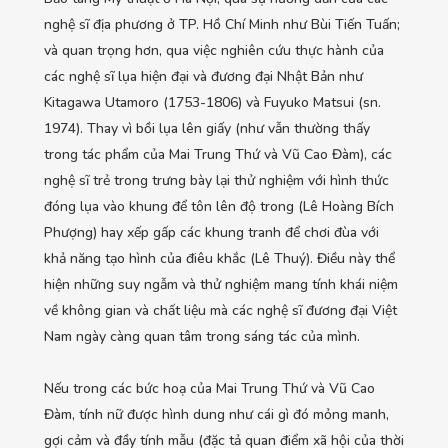
nghệ sĩ địa phương ở TP. Hồ Chí Minh như Bùi Tiến Tuấn;
và quan trọng hơn, qua việc nghiên cứu thực hành của
các nghệ sĩ lụa hiện đại và đương đại Nhật Bản như
Kitagawa Utamoro (1753-1806) và Fuyuko Matsui (sn.
1974). Thay vì bồi lụa lên giấy (như vẫn thường thấy
trong tác phẩm của Mai Trung Thứ và Vũ Cao Đàm), các
nghệ sĩ trẻ trong trưng bày lại thử nghiệm với hình thức
đóng lụa vào khung để tôn lên độ trong (Lê Hoàng Bích
Phượng) hay xếp gấp các khung tranh để chơi đùa với
khả năng tạo hình của điêu khắc (Lê Thuý). Điều này thể
hiện những suy ngẫm và thử nghiệm mang tính khái niệm
về không gian và chất liệu mà các nghệ sĩ đương đại Việt
Nam ngày càng quan tâm trong sáng tác của mình.
Nếu trong các bức hoạ của Mai Trung Thứ và Vũ Cao
Đàm, tính nữ được hình dung như cái gì đó mỏng manh,
gợi cảm và đầy tính mẫu (đặc tả quan điểm xã hội của thời