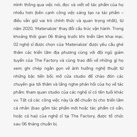
mình thông qua việc nói, đọc và viết về tác phẩm của họ
nhiều hơn (bên cạnh công việc sáng tạo ra tác phẩm –
điều vẫn giữ vai trò chính thức và quan trọng nhất), từ
năm 2020, ‘Materialize’ thay đổi cấu trúc vận hành. Trong
khoảng thời gian 06 tháng trước khi triển lãm khai mạc,
02 nghệ sĩ được chọn của ‘Materialize’ được yêu cầu ghé
thăm các triển lãm địa phương cùng với đội ngũ giám
tuyển của The Factory và cùng trao đổi về những gì họ
xem; ghi chép ngắn gọn về ảnh hưởng nghệ thuật từ
những bậc tiền bối; mở cửa studio để chào đón các
chuyên gia tới thăm và lắng nghe phản hồi của họ về tác
phẩm; tham quan studio của các nghệ sĩ có tên tuổi khác
v.v. Tất cả các công việc này là để chuẩn bị cho triển lãm
cá nhân (bao gồm tác phẩm mới hoặc tác phẩm có sẵn,
hoặc cả hai) của nghệ sĩ tại The Factory, được tổ chức
sau 06 tháng chuẩn bị.