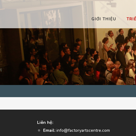
GIỚI THIỆU
TRI
 RA
ĐÃ DIỄN RA
 RA
SẮP DIỄN RA
 RA
ĐANG DIỄN RA
Liên hệ:
Email:
info@factoryartscentre.com