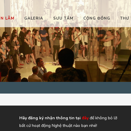
ỂN LÃM
GALERIA
SƯU TẦM
CỘNG ĐỒNG
THƯ 
Hãy đăng ký nhận thông tin tại
đây
để không bỏ lỡ
bất cứ hoạt động Nghệ thuật nào bạn nhé!