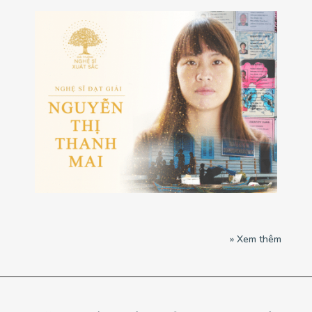
12 Tháng 8, 2021
NGHỆ SĨ ĐẦU TIÊN ĐẠT GIẢI THƯỞNG
‘NGHỆ SĨ XUẤT SẮC’
» Xem thêm