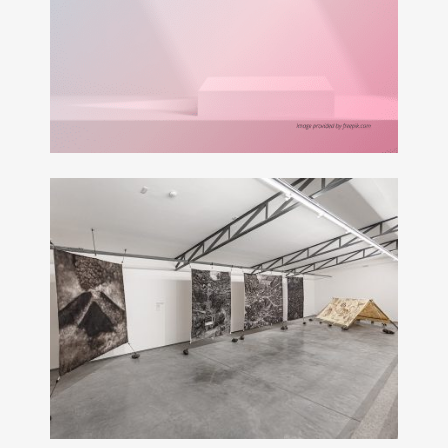
THE FACTORY THAY HÌNH ĐỔI DẠNG
11 Tháng 9, 2021
TRIỂN LÃM ‘KẺ ĐI SĂN’ SẮP ĐẾN BẢO
TÀNG NGHỆ THUẬT MAIELIE (KHON
KAEN, THÁI LAN)