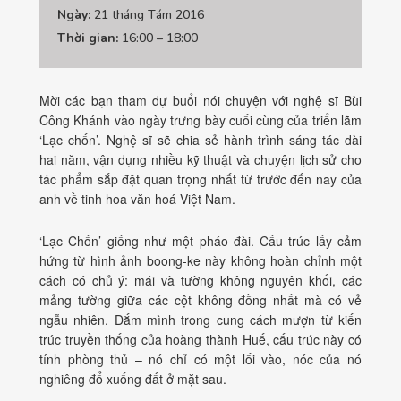
Ngày:
21 tháng Tám 2016
Thời gian:
16:00 – 18:00
Mời các bạn tham dự buổi nói chuyện với nghệ sĩ Bùi
Công Khánh vào ngày trưng bày cuối cùng của triển lãm
‘Lạc chốn’. Nghệ sĩ sẽ chia sẻ hành trình sáng tác dài
hai năm, vận dụng nhiều kỹ thuật và chuyện lịch sử cho
tác phẩm sắp đặt quan trọng nhất từ trước đến nay của
anh về tinh hoa văn hoá Việt Nam.
‘Lạc Chốn’ giống như một pháo đài. Cấu trúc lấy cảm
hứng từ hình ảnh boong-ke này không hoàn chỉnh một
cách có chủ ý: mái và tường không nguyên khối, các
mảng tường giữa các cột không đồng nhất mà có vẻ
ngẫu nhiên. Đắm mình trong cung cách mượn từ kiến
trúc truyền thống của hoàng thành Huế, cấu trúc này có
tí
nh phòng thủ – nó chỉ có một lối vào, nóc của nó
nghiêng đổ xuống đất ở mặt sau.