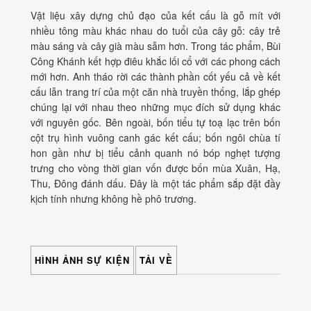
Vật liệu xây dựng chủ đạo của kết cấu là gỗ mít với
nhiều tông màu khác nhau do tuổi của cây gỗ: cây trẻ
màu sáng và cây già màu sẫm hơn. Trong tác phẩm, Bùi
Công Khánh kết hợp điêu khắc lối cổ với các phong cách
mới hơn. Anh tháo rời các thành phần cốt yếu cả về kết
cấu lẫn trang trí của một căn nhà truyền thống, lắp ghép
chúng lại với nhau theo những mục đích sử dụng khác
với nguyên gốc. Bên ngoài, bốn tiểu tự toạ lạc trên bốn
cột trụ hình vuông canh gác kết cấu; bốn ngôi chùa tí
hon gần như bị tiểu cảnh quanh nó bóp nghẹt tượng
trưng cho vòng thời gian vốn được bốn mùa Xuân, Hạ,
Thu, Đông đánh dấu. Đây là một tác phẩm sắp đặt đầy
kịch tính nhưng không hề phô trương.
HÌNH ẢNH SỰ KIỆN
TẢI VỀ