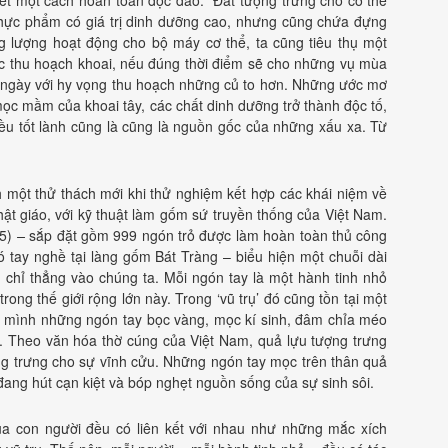
 thực phẩm có giá trị dinh dưỡng cao, nhưng cũng chứa đựng
ăng lượng hoạt động cho bộ máy cơ thể, ta cũng tiêu thụ một
iệc thu hoạch khoai, nếu đúng thời điểm sẽ cho những vụ mùa
ài ngày với hy vọng thu hoạch những củ to hơn. Những ước mơ
mọc mầm của khoai tây, các chất dinh dưỡng trở thành độc tố,
điều tốt lành cũng là cũng là nguồn gốc của những xấu xa. Từ
h một thử thách mới khi thử nghiệm kết hợp các khái niệm về
t giáo, với kỹ thuật làm gốm sứ truyền thống của Việt Nam.
5)
–
sắp đặt gồm 999 ngón trỏ được làm hoàn toàn thủ công
ó tay nghề tại làng gốm Bát Tràng – biểu hiện một chuỗi dài
 chỉ thẳng vào chúng ta. Mỗi ngón tay là một hành tinh nhỏ
rong thế giới rộng lớn này. Trong ‘vũ trụ’ đó cũng tồn tại một
n mình những ngón tay bọc vàng, mọc kí sinh, đâm chỉa méo
i. Theo văn hóa thờ cúng của Việt Nam, quả lựu tượng trưng
ợng trưng cho sự vĩnh cửu. Những ngón tay mọc trên thân quả
 đang hút cạn kiệt và bóp nghẹt nguồn sống của sự sinh sôi.
a con người đều có liên kết với nhau như những mắc xích