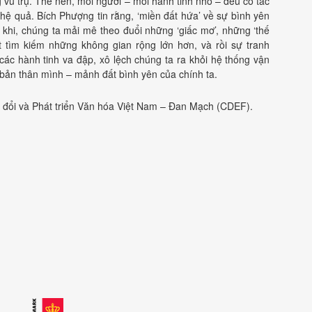
 vũ trụ. Thế nên, mỗi người – mỗi hành tinh nhỏ – đều có tác
hệ quả. Bích Phượng tin rằng, ‘miền đất hứa’ về sự bình yên
i khi, chúng ta mải mê theo đuổi những ‘giấc mơ’, những ‘thế
ết tìm kiếm những không gian rộng lớn hơn, và rồi sự tranh
các hành tinh va đập, xô lệch chúng ta ra khỏi hệ thống vận
 bản thân mình – mảnh đất bình yên của chính ta.
 đổi và Phát triển Văn hóa Việt Nam – Đan Mạch (CDEF).