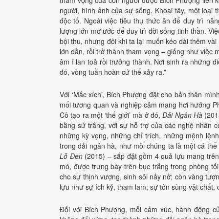
người, hình ảnh của sự sống. Khoai tây, một loại
độc tố. Ngoài việc tiêu thụ thức ăn để duy trì n
lượng lớn mơ ước để duy trì đời sống tinh thần. V
bội thu, nhưng đôi khi ta lại muốn kéo dài thêm v
lớn dần, rồi trở thành tham vọng – giống như việc 
âm ỉ lan toả rồi trưởng thành. Nơi sinh ra những 
đó, vòng tuần hoàn cứ thế xảy ra.”
Với ‘Mắc xích’, Bích Phượng đặt cho bản thân mìn
mối tương quan và nghiệp cảm mang hơi hướng Phậ
Cô tạo ra một ‘thế giới’ mà ở đó,
Dải Ngân Hà
(201
bằng sứ trắng, với sự hỗ trợ của các nghệ nhân c
những kỳ vọng, những chỉ trích, những mệnh lệnh
trong dải ngân hà, như mỗi chúng ta là một cá thể t
Lỗ Đen
(2015) – sắp đặt gồm 4 quả lựu mang trê
mó, được trưng bày trên bục trắng trong phòng tố
cho sự thịnh vượng, sinh sôi nảy nở; còn vàng tư
lựu như sự ích kỷ, tham lam; sự tôn sùng vật chất,
Đối với Bích Phượng, mỗi cảm xúc, hành động củ