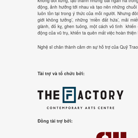
không đối xứng, tạo thành những dải ngân hà trong
động, ảnh hưởng tới nhau và tạo nên những chuỗi 
luôn tồn tại trong ý thức của mỗi người. Nhưng đô
giới không tưởng’, những ‘miền đất hứa’, mải mi
giành, đố kỵ, ghen tuông, một cách vô tình khiến 
động của vũ trụ, khiến ta quên mất việc hoàn thiện
Nghệ sĩ chân thành cảm ơn sự hỗ trợ của Quỹ Trao
Tài trợ và tổ chức bởi:
Đồng tài trợ bởi: