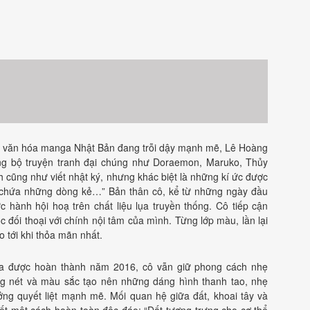
khi văn hóa manga Nhật Bản đang trỗi dậy mạnh mẽ, Lê Hoàng
g bộ truyện tranh đại chúng như Doraemon, Maruko, Thủy
nh cũng như viết nhật ký, nhưng khác biệt là những kí ức được
g chứa những dòng kẻ…” Bản thân cô, kể từ những ngày đầu
c hành hội hoạ trên chất liệu lụa truyền thống. Cô tiếp cận
 đối thoại với chính nội tâm của mình. Từng lớp màu, lần lại
o tới khi thỏa mãn nhất.
 được hoàn thành năm 2016, cô vẫn giữ phong cách nhẹ
g nét và màu sắc tạo nên những dáng hình thanh tao, nhẹ
ởng quyết liệt mạnh mẽ. Mối quan hệ giữa đất, khoai tây và
ết một cách hoàn toàn độc đáo: “Đất tượng trưng cho cơ thể