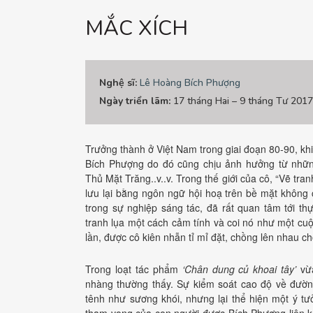
MẮC XÍCH
Nghệ sĩ
:
Lê Hoàng Bích Phượng
Ngày triển lãm:
17 tháng Hai – 9 tháng Tư 2017
Trưởng thành ở Việt Nam trong giai đoạn 80-90, 
Bích Phượng do đó cũng chịu ảnh hưởng từ nhữn
Thủ Mặt Trăng..v..v. Trong thế giới của cô, “Vẽ tra
lưu lại bằng ngôn ngữ hội hoạ trên bề mặt khôn
trong sự nghiệp sáng tác, đã rất quan tâm tới thự
tranh lụa một cách cảm tính và coi nó như một cuộc
lần, được cô kiên nhẫn tỉ mỉ đặt, chồng lên nhau ch
Trong loạt tác phẩm
‘Chân dung củ khoai tây’
vừa
nhàng thường thấy. Sự kiểm soát cao độ về đườn
tênh như sương khói, nhưng lại thể hiện một ý tư
tham vọng của con người được Bích Phượng liên k