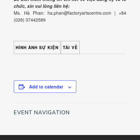
chức, xin vui lòng liên hệ:
Ms. Hà Phan: ha.phan@factoryartscentre.com | +84
(028) 37442589
HÌNH ẢNH SỰ KIỆN
TẢI VỀ
Add to calendar
EVENT NAVIGATION