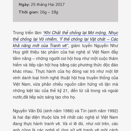
Ngày:
25 tháng Hai 2017
Thời gian:
16g – 18g
Trong triển lãm
“Khi Chất thể chống lại Mơ mộng, Nhục
thể chống lại Vô nhiễm, Ý thể chống lại Vật chất – Các
khả năng mới của Tranh vẽ”
, giám tuyển Nguyễn Như
Huy giới thiệu tác phẩm của hai nghệ sĩ Việt Nam đầy
tiềm năng – những người coi hội hoạ như một cuộc thám
hiểm và tiếp cận hội hoạ bằng các phương thức độc đáo
khác nhau. Thực hành của họ đóng vai trò như một lời
vinh danh loại hình nghệ thuật hội hoạ truyền thống của
Việt Nam, vừa phản chiếu nguồn cảm hứng vô tận mà
những kiệt tác của thế kỷ 21, đến từ cả trong và ngoài
nước,đã tiếp sức sáng tạo cho họ.
Nguyễn Văn Đủ (sinh năm 1986) và Tín (sinh năm 1992)
là hai đại diện thuộc lứa trẻ nhất các nghệ sĩ Việt Nam
đang thực hành tranh vẽ. Và vì lẽ đó, như nói trên, các
anh cũng là các nghệ sĩ ứng xử với tranh vẽ một cách