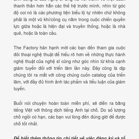
thanh thản hơn hẳn các thế hệ trước mình, nhìn từ góc
độ coi nó là các phương tiện biểu lộ tự nhiên chứ không
phải là một vũ khí/công cụ nằm trong cuộc chiến quyền
lực giữa hoặc là hiện đại và truyền thống, hoặc là nhà
quê, hoặc là toàn cầu.
The Factory hân hạnh mời các bạn đến tham gia cuộc
đối thoại nghệ thuật để hiểu rõ hơn về những thực hành
nghệ thuật của nghệ sĩ cũng như góc nhìn từ khía cạnh
giám tuyển đối với triển lãm lần này. Đây cũng là dịp
chúng tôi ra mắt với công chúng cuốn catalog của triển
lãm, với đầy đủ hình ảnh tác phẩm và tiểu luận của giám
tuyển.
Buổi nói chuyện hoàn toàn miễn phí, sẽ diễn ra bằng
tiếng Việt với thông dịch tiếng Anh tại chỗ. Do số lượng
chỗ ngồi có hạn, các bạn vui lòng đến đúng giờ để được
chỗ tốt nhất.
Để biết thêm thông tin chi tiết về việc đăng ký và tổ