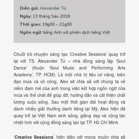
Diễn giả:
Alexander Tú
Ngày:
13 tháng Sáu 2018
Thời gian:
19g00 – 21g00
Ngôn ngữ:
tiếng Anh với phiên dịch tiếng Việt
Chuỗi trò chuyện sáng tạo ‘Creative Sessions’ quay trở
lại với TS. Alexander Tú – nhà đồng sáng lập ‘Soul
Dance’ (thuộc ‘Soul Music and Performing Arts
Academy’, TP. HCM). Là một nhà trị liệu cơ năng, biên
đạo múa và vũ công, Alex sẽ chia sẻ với chúng ta về
niềm đam mê của anh trong việc kết hợp ngôn ngữ của
múa và thể chất để giúp đỡ, hướng dẫn và cải thiện chất
lượng cuộc sống. Sau một thời gian dài hoạt động và
dành nhiều giải thưởng danh tiếng tại Mỹ, Alex hiện đã
quay trở lại Việt Nam sinh sống, giảng dạy và cộng tác
nhiệt tình với cộng đồng sáng tạo tại TP. Hồ Chí Minh
‘
Creative Sessions
’ hiện diện với mong muốn chia sẻ