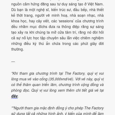
nguồn cảm hứng đằng sau tư duy sáng tạo ở Việt Nam.
Dù bạn là một nghệ sĩ, kiến trúc sư, đầu bếp, nhà thiết
kế thời trang, người vẽ minh hoạ, nhà soạn nhạc, nhà
khoa học, hay cây viết, các ‘sessions’ của chương trình
đều nhằm mục đíchs đưa ra thông điệp rằng sự sáng
tạo xảy ra khi chúng ta mở cửa tâm trí, rằng nó đòi hỏi
cả sự nỗ lực học tập chuyên sâu lẫn việc chiêm nghiệm
những điều kỳ thú ẩn chứa trong các phút giây đời
thường.
—
*Khi tham gia chương trình tại The Factory, quý vị vui
lòng mua vé vào cổng (35,000vnd/vé). Với vé này, quý vị
có thể thăm quan triển lãm, chương trình cộng đồng và
phòng đọc. Quý vị vui lòng xem thêm chi tiết giá vé tại
đây
.
**Người tham gia mặc định đồng ý cho phép The Factory
sử dụng tất cả những hình ảnh, ý kiến của mình để làm