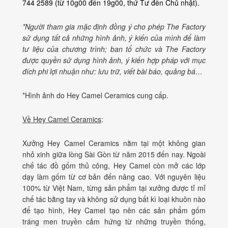
744 2589 (từ 10g00 đến 19g00, thứ Tư đến Chủ nhật).
*Người tham gia mặc định đồng ý cho phép The Factory
sử dụng tất cả những hình ảnh, ý kiến của mình để làm
tư liệu của chương trình; ban tổ chức và The Factory
được quyền sử dụng hình ảnh, ý kiến hợp pháp với mục
đích phi lợi nhuận như: lưu trữ, viết bài báo, quảng bá…
*Hình ảnh do Hey Camel Ceramics cung cấp.
Về Hey Camel Ceramics
:
Xưởng Hey Camel Ceramics nằm tại một không gian
nhỏ xinh giữa lòng Sài Gòn từ năm 2015 đến nay. Ngoài
chế tác đồ gốm thủ công, Hey Camel còn mở các lớp
dạy làm gốm từ cơ bản đến nâng cao. Với nguyên liệu
100% từ Việt Nam, từng sản phẩm tại xưởng được tỉ mỉ
chế tác bằng tay và không sử dụng bất kì loại khuôn nào
để tạo hình, Hey Camel tạo nên các sản phẩm gốm
tráng men truyền cảm hứng từ những truyền thống,