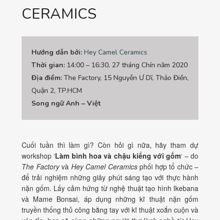
CERAMICS
Hướng dẫn bởi:
Hey Camel Ceramics
Thời gian:
14:00 – 16:30, 27 tháng Chín năm 2020
Địa điểm:
The Factory, 15 Nguyễn Ư Dĩ, Thảo Điền,
Quận 2, TP.HCM
Song ngữ Anh – Việt
Cuối tuần thì làm gì? Còn hỏi gì nữa, hãy tham dự
workshop ‘
Làm bình hoa và chậu kiểng với gốm
‘ – do
The Factory
và
Hey Camel Ceramics
phối hợp tổ chức –
để trải nghiệm những giây phút sáng tạo với thực hành
nặn gốm. Lấy cảm hứng từ nghệ thuật tạo hình Ikebana
và Mame Bonsai, áp dụng những kĩ thuật nặn gốm
truyền thống thủ công bằng tay với kĩ thuật xoắn cuộn và