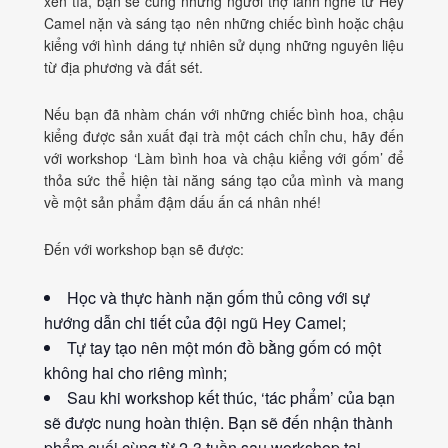
xén tỉa, bạn sẽ cùng những người thợ lành nghề từ Hey
Camel nặn và sáng tạo nên những chiếc bình hoặc chậu
kiểng với hình dáng tự nhiên sử dụng những nguyên liệu
từ địa phương và đất sét.
Nếu bạn đã nhàm chán với những chiếc bình hoa, chậu
kiểng được sản xuất đại trà một cách chỉn chu, hãy đến
với workshop ‘Làm bình hoa và chậu kiểng với gốm’ để
thỏa sức thể hiện tài năng sáng tạo của mình và mang
về một sản phẩm đậm dấu ấn cá nhân nhé!
Đến với workshop bạn sẽ được:
Học và thực hành nặn gốm thủ công với sự
hướng dẫn chi tiết của đội ngũ Hey Camel;
Tự tay tạo nên một món đồ bằng gốm có một
không hai cho riêng mình;
Sau khi workshop kết thúc, ‘tác phẩm’ của bạn
sẽ được nung hoàn thiện. Bạn sẽ đến nhận thành
phẩm cuối cùng từ 2-3 tuần sau workshop tại