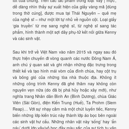
tốt của chúng. Trên các tác phẩm trong loạt ‘vảy | mực’,
dễ dàng nhìn thấy sự xuất hiện của giấy vàng mã [dùng
trong thờ cúng], được mua tại Thái Nguyên – quê mẹ
của nghệ sĩ – như một lời tự nhủ về nguồn cội. Loại giấy
‘gia truyền’ từ mẹ sang nghệ sĩ, từ nghệ sĩ sang tác
phẩm, hình thành một sợi dây phụ-tử kết nối giữa Kenny
và các sinh vật.
Sau khi trở về Việt Nam vào năm 2015 và ngay sau đó
thực hiện chuyến đi vòng quanh các nước Đông Nam Á,
anh chú ý quan sát và ghi nhận những đặc trưng trong
thiết kế và tạo hình mái vòm của đình chùa, hay cột trụ
và bông gió của những tòa nhà thuộc địa. Không ít
những công trình Kenny đã ghé thăm nay không còn
nguyên vẹn nữa (do đã bị phá hủy hoặc xây mới), như
nghĩa trang Nhân dân Bình An (Bình Dương), chùa Giác
Viên (Sài Gòn), điện Kiến Trung (Huế), Ta Prohm (Siem
Reap)… Với sự nhạy cảm mà một chút luyến tiếc, Kenny
biến những lớp kiến trúc này thành lớp áo bọc bên ngoài
các sinh vật hư cấu. Những nhân vật này ‘sống’ hay ‘ẩn
náu’ dưới lớp vảy/vỏ bọc đầy màu sắc của sự tích tụ văn