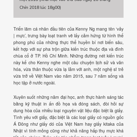
Chín 2018 lúc 18g00)
Triển lãm cá nhân đầu tiên của Kenny Ng mang tên ‘vảy
| mực’, trưng bày loạt tranh vẽ lấy cảm hứng từ hình thể
phong phú của những thực thể huyền bí nơi biển sâu,
kết hợp với sự pha trộn giữa kiến trúc thuộc địa và đình
chùa cổ ở TP. Hồ Chí Minh. Những đường nét kiến trúc
này kể cho Kenny nghe một câu chuyện lịch sử và văn
hóa, vừa thân thuộc vừa lạ lẫm với anh, một nghệ sĩ trẻ
vừa trở về Việt Nam vào năm 2015, sau 7 năm sống và
học tập ở nước ngoài.
Xuyên suốt những năm đại học, anh thực hành sáng tác
bằng kỹ thuật in ấn đồ họa và đóng sách, đòi hỏi sự
dung hòa của nhiều loại nguyên vật liệu đặc biệt là giấy.
Tình yêu với giấy, đặc biệt là các loại giấy có nguồn gốc
Á Đông như giấy dó của Việt Nam hay giấy kitaka của
Nhật vì tính mỏng cũng như khả năng hấp thụ mực khá