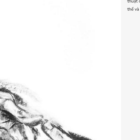
thuật 
thể và