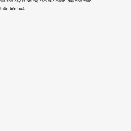
của anh gây ra những cảm xúc mạnh, đầy tính thân
 luôn tiến hoá.