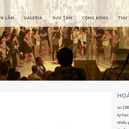
ỂN LÃM
GALERIA
SƯU TẦM
CỘNG ĐỒNG
THƯ 
HO
sn.198
tự học
nhiều 