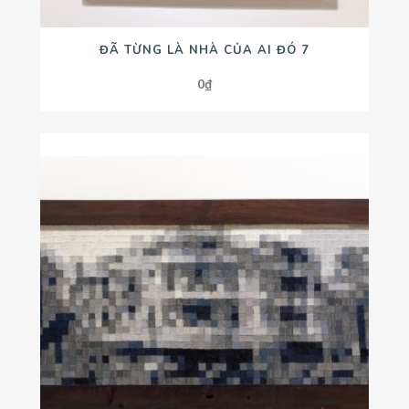
ĐÃ TỪNG LÀ NHÀ CỦA AI ĐÓ 7
0
₫