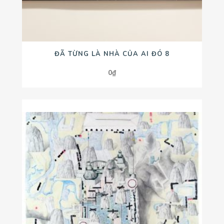
ĐÃ TỪNG LÀ NHÀ CỦA AI ĐÓ 8
0
₫