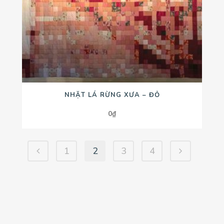
NHẶT LÁ RỪNG XƯA – ĐỎ
0
₫
1
2
3
4