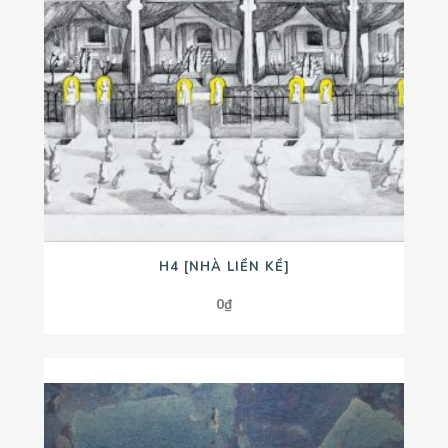
H4 [NHÀ LIỀN KỀ]
0
₫