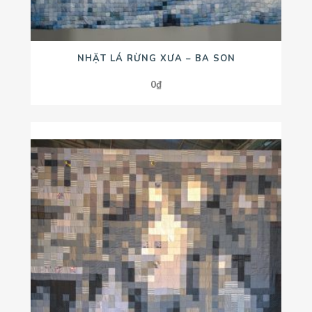
NHẶT LÁ RỪNG XƯA – BA SON
0
₫