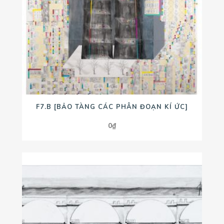
F7.B [BẢO TÀNG CÁC PHÂN ĐOẠN KÍ ỨC]
0
₫