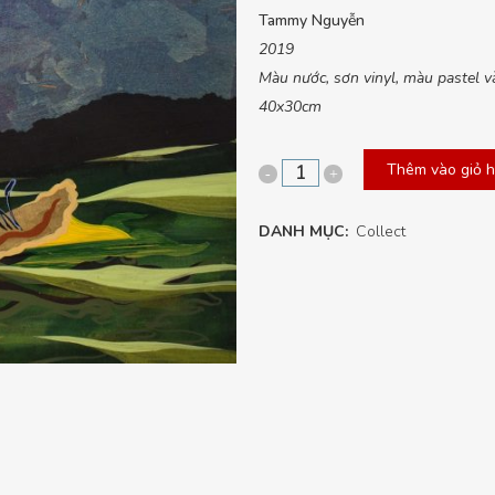
Tammy Nguyễn
2019
Màu nước, sơn vinyl, màu pastel và 
40x30cm
Thêm vào giỏ 
Hờ
hững
DANH MỤC:
Collect
Ngang
qua,
Ngang
qua
quantity