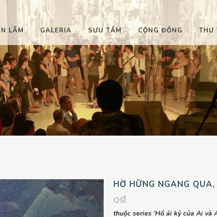
ỂN LÃM
GALERIA
SƯU TẦM
CỘNG ĐỒNG
THƯ 
HỜ HỮNG NGANG QUA,
0
₫
thuộc series ‘Hồ ái kỷ của Ai và A