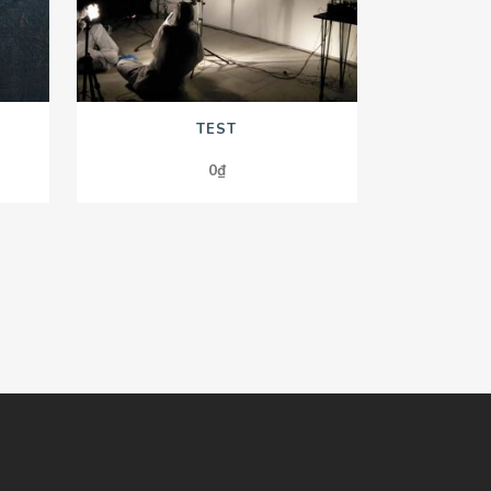
TEST
0
₫