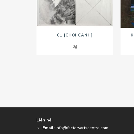
C1 [CHÒI CANH]
K
0
₫
Liên hệ:
Email:
info@factoryartscentre.com