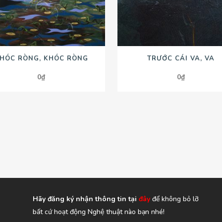
HÓC RÒNG, KHÓC RÒNG
TRƯỚC CÁI VA, VA
0
₫
0
₫
Hãy đăng ký nhận thông tin tại
đây
để không bỏ lỡ
bất cứ hoạt động Nghệ thuật nào bạn nhé!