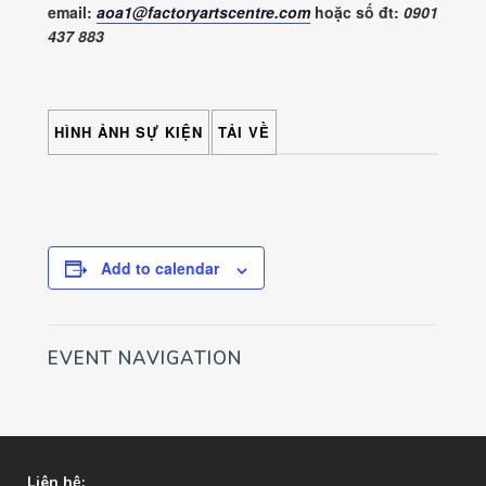
email:
aoa1@factoryartscentre.com
hoặc số đt:
0901
437 883
HÌNH ẢNH SỰ KIỆN
TẢI VỀ
Add to calendar
EVENT NAVIGATION
Liên hệ: