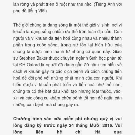
lan rộng và phát triển ở ruột như thế nào’
(Tiếng Anh với
phụ đề tiếng Việt)
Thế giới chúng ta đang sống là một thế giới vi sinh, nơi vi
khuẩn là dạng sống chiếm ưu thế trên toàn địa cầu. Con
người và vi khuẩn đã tiến hoá cùng nhau và nhiều thành
phần trong cuộc sống, trong sự tồn tại hiện hữu của
chúng ta được hình thành từ những cơ quan này. Giáo
sư Stephen Baker thuộc chuyên ngành Sinh học phân tử
tại ĐH Oxford là người đã dành gần 20 năm tìm hiểu về
cách vi khuẩn gây ra các dịch bệnh và cách chúng tiến
hoá để đối phó với những phát minh của con người. Khi
hiểu được vi khuẩn phát triển và tiến hoá như thế nào,
chúng ta có thể bắt đầu khởi tạo những loại thuốc, vắc-
xin và các công cụ khám chữa bệnh tốt hơn để ngăn cản
những căn bệnh mà chúng gây ra.
Chương trình vào cửa miễn phí nhưng quý vị vui
lòng
đăng ký trước ngày 24 tháng Mười 2016. Vui
lòng liên hệ chị Hà qua