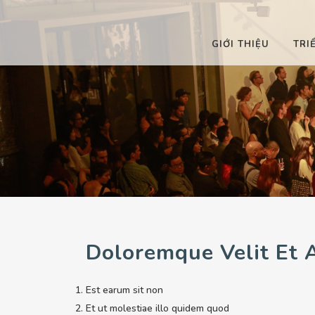
GIỚI THIỆU
TRI
 RA
ĐÃ DIỄN RA
 RA
SẮP DIỄN RA
 RA
ĐANG DIỄN RA
Doloremque Velit Et 
Est earum sit non
Et ut molestiae illo quidem quod