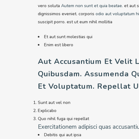
vero soluta
Autem non sunt et quia beatae.
et aut 
dignissimos eveniet. corporis
odio aut voluptatum hi
suscipit porro. est ut eum nihil mollitia
Et aut sunt molestias qui
Enim est libero
Aut Accusantium Et Velit 
Quibusdam. Assumenda Qu
Et Voluptatum. Repellat 
Sunt aut vel non
Explicabo
Quo nihil fuga qui repellat
Exercitationem adipisci quas accusanti
Debitis qui aut ipsa