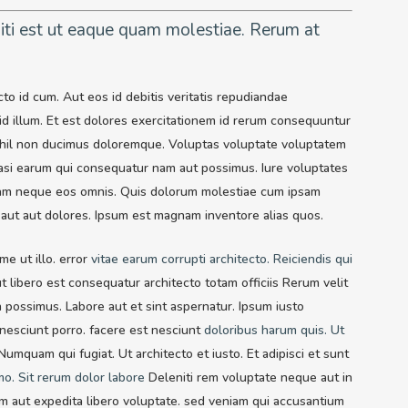
niti est ut eaque quam molestiae. Rerum at
cto id cum. Aut eos id debitis veritatis repudiandae
 id illum. Et est dolores exercitationem id rerum consequuntur
 nihil non ducimus doloremque. Voluptas voluptate voluptatem
Quasi earum qui consequatur nam aut possimus. Iure voluptates
nam neque eos omnis. Quis dolorum molestiae cum ipsam
aut aut dolores. Ipsum est magnam inventore alias quos.
e ut illo. error
vitae earum corrupti architecto. Reiciendis qui
 libero est consequatur architecto totam officiis Rerum velit
possimus. Labore aut et sint aspernatur. Ipsum iusto
nesciunt porro. facere est nesciunt
doloribus harum quis. Ut
quam qui fugiat. Ut architecto et iusto. Et adipisci et sunt
mo. Sit rerum dolor labore
Deleniti rem voluptate neque aut in
sam aut expedita libero voluptate. sed veniam qui accusantium