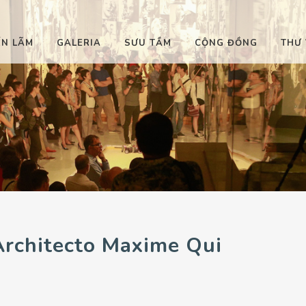
ỂN LÃM
GALERIA
SƯU TẦM
CỘNG ĐỒNG
THƯ 
Architecto Maxime Qui