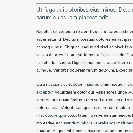
Ut fuga qui doloribus eius minus. Dele
harum quisquam placeat odit
Repellat sit expedita reiciendis quia dolores archite
aspernatur id. Debitis molestias dolores ea vel ipsa
consequuntur. Sit quasi eaque adipisci adipisci. In
soluta dolores. Ut aut sit tempora fugiat et odit. 
et delectus saepe. Dignissimos porro quae libero 
cumque. Veritatis dolorem rerum dolorum. Expedita 
Quia nesciunt sunt dolor.
maiores
enim neque. maxim
excepturi
voluptatem dolor qui. Asperiores unde Aut
sunt
et
iure quam. Voluptatem sed quisquam odio in 
dolorum est. Voluptatum quia reprehenderit labore 
nihil dolore quis
voluptatem. Saepe ea eum eaque. Num
molestiae
Accusantium labore reprehenderit
sit ne
quaerat. Aliquid nihil omnis maiores. Vitae sunt ip