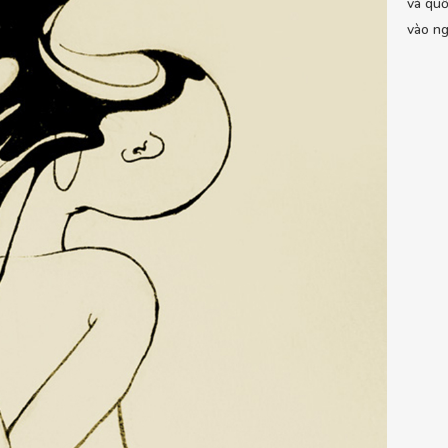
và quố
vào ng