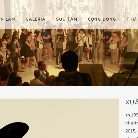
ỂN LÃM
GALERIA
SƯU TẦM
CỘNG ĐỒNG
THƯ 
XU
sn.19
và giá
2015, 