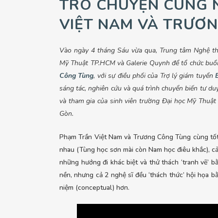
TRÒ CHUYỆN CÙNG 
VIỆT NAM VÀ TRƯƠ
Vào ngày 4 tháng Sáu vừa qua, Trung tâm Nghệ th
Mỹ Thuật TP.HCM và Galerie Quynh để tổ chức buổi
Công Tùng
, với sự điều phối của Trợ lý giám tuyển
sáng tác, nghiên cứu và quá trình chuyển biến tư d
và tham gia của sinh viên trường Đại học Mỹ Thuật
Gòn.
Phạm Trần Việt Nam và Trương Công Tùng cùng tốt
nhau (Tùng học sơn mài còn Nam học điêu khắc), cả ha
những hướng đi khác biệt và thử thách ‘tranh vẽ’
nền, nhưng cả 2 nghệ sĩ đều ‘thách thức’ hội họa 
niệm (conceptual) hơn.