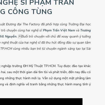
NGHỆ SĨ PHẠM TRẦN
NG CÔNG TÙNG
uật Đương đại The Factory đã phối hợp cùng Trường Đại học
 trò chuyện cùng hai nghệ sĩ
Phạm Trần Việt Nam
và
Trương
Bill Nguyễn
. Buổi trò chuyện với chủ đề xoay quanh ý tưởng
uy nghệ thuật của hai nghệ sĩ đã thu hút đông đảo sự quan tâm
 TP.HCM cùng nhiều bạn trẻ từ chuyên ngành sáng tạo tại Sài
 nghiệp trường ĐH Mỹ Thuật TP.HCM. Tuy được đào tạo khác
i, sau một thời gian dài tìm tòi và phát triển, đến nay đều có
 bằng những thực hành mới lạ. Vẫn sử dụng một mặt phẳng làm
bằng và định nghĩa về tranh bằng những thực hành mang tính ý