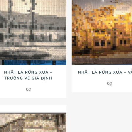
NHẶT LÁ RỪNG XƯA –
NHẶT LÁ RỪNG XƯA – 
TRƯỜNG VẼ GIA ĐỊNH
0
₫
0
₫