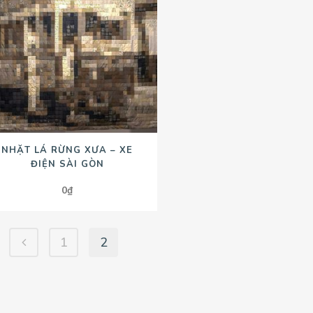
NHẶT LÁ RỪNG XƯA – XE
ĐIỆN SÀI GÒN
0
₫
1
2