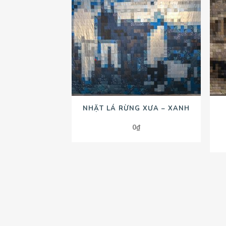
NHẶT LÁ RỪNG XƯA – XANH
0
₫