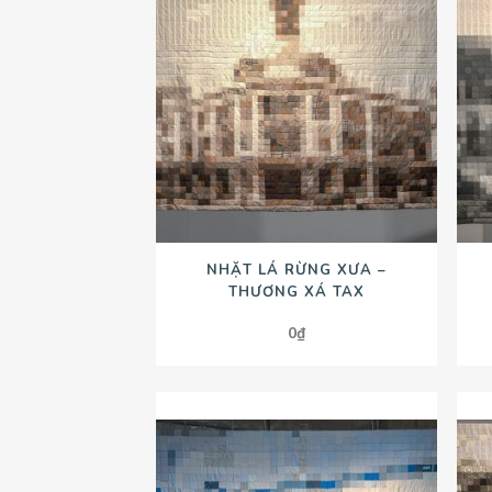
NHẶT LÁ RỪNG XƯA –
THƯƠNG XÁ TAX
0
₫