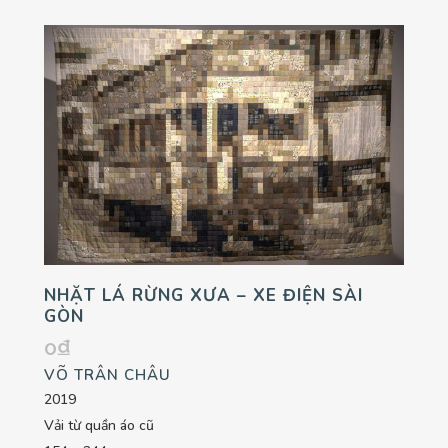
NHẶT LÁ RỪNG XƯA – XE ĐIỆN SÀI
GÒN
0
₫
VÕ TRÂN CHÂU
2019
Vải từ quần áo cũ