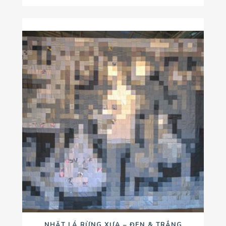
NHẶT LÁ RỪNG XƯA – ĐEN & TRẮNG