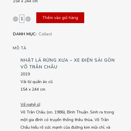
154 x 244 cm
Thêm vào giỏ hàng
Nhặt
Lá
DANH MỤC:
Collect
Rừng
MÔ TẢ
Xưa
NHẶT LÁ RỪNG XƯA – XE ĐIỆN SÀI GÒN
-
VÕ TRÂN CHÂU
Xe
2019
Vải từ quần áo cũ
điện
154 x 244 cm
Sài
Về nghệ sĩ
:
Gòn
Võ Trân Châu (sn. 1986), Bình Thuận. Sinh ra trong
quantity
một gia đình có truyền thống thêu thùa, Võ Trân
Châu hiểu rõ sức mạnh của đường kim mũi chỉ, và