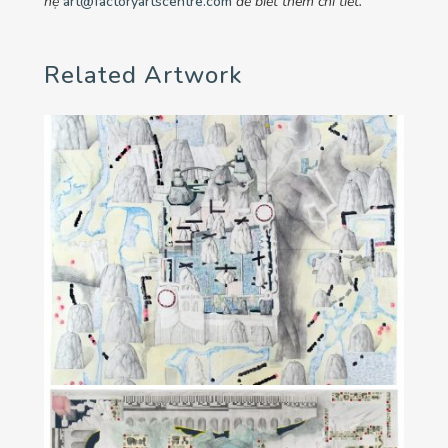
hệ
art@factoryartscentre.com
để biết thêm chi tiết.
Related Artwork