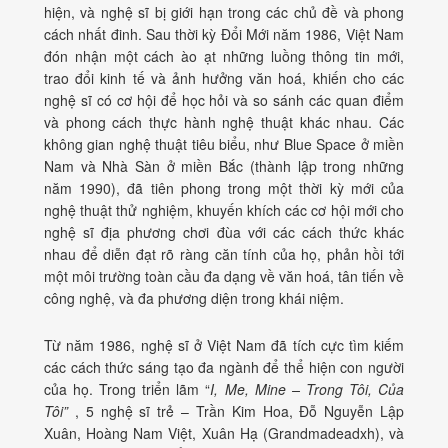
hiện, và nghệ sĩ bị giới hạn trong các chủ đề và phong
cách nhất đinh. Sau thời kỳ Đổi Mới năm 1986, Việt Nam
đón nhận một cách ào ạt những luồng thông tin mới,
trao đổi kinh tế và ảnh hưởng văn hoá, khiến cho các
nghệ sĩ có cơ hội để học hỏi và so sánh các quan điểm
và phong cách thực hành nghệ thuật khác nhau. Các
không gian nghệ thuật tiêu biểu, như Blue Space ở miền
Nam và Nhà Sàn ở miền Bắc (thành lập trong những
năm 1990), đã tiên phong trong một thời kỳ mới của
nghệ thuật thử nghiệm, khuyến khích các cơ hội mới cho
nghệ sĩ địa phương chơi đùa với các cách thức khác
nhau để diễn đạt rõ ràng căn tính của họ, phản hồi tới
một môi trường toàn cầu đa dạng về văn hoá, tân tiến về
công nghệ, và đa phương diện trong khái niệm.
Từ năm 1986, nghệ sĩ ở Việt Nam đã tích cực tìm kiếm
các cách thức sáng tạo đa ngành để thể hiện con người
của họ. Trong triển lãm “
I, Me, Mine – Trong Tôi, Của
Tôi”
, 5 nghệ sĩ trẻ – Trần Kim Hoa, Đỗ Nguyễn Lập
Xuân, Hoàng Nam Việt, Xuân Hạ (Grandmadeadxh), và