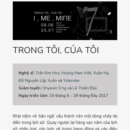
TRONG TÔI, CỦA TÔI
Nghệ sĩ:
Trần Kim Hoa
,
Hoàng Nam Việt
,
Xuân Hạ
,
Đỗ Nguyễn Lập Xuân
và
Yatender
Giám tuyển:
Shyevin S’ng
và
Lê Thiên Bảo
Ngày triển lãm:
15 tháng 6 – 29 tháng Bảy 2017
Khái niệm về ‘bản ngã’ cấu thành nên một dòng chảy tái
diễn trong lịch sử. Quay ngược lại hàng vạn năm của lịch
sử nhân loại, các bức vẽ trong hang động và các điêu