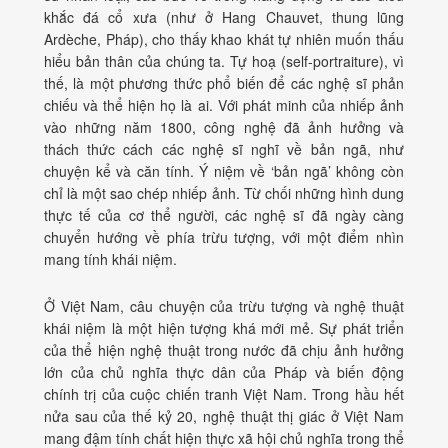
khắc đá cổ xưa (như ở Hang Chauvet, thung lũng
Ardèche, Pháp), cho thấy khao khát tự nhiên muốn thấu
hiểu bản thân của chúng ta. Tự hoạ (self-portraiture), vì
thế, là một phương thức phổ biến để các nghệ sĩ phản
chiếu và thể hiện họ là ai. Với phát minh của nhiếp ảnh
vào những năm 1800, công nghệ đã ảnh hưởng và
thách thức cách các nghệ sĩ nghĩ về bản ngã, như
chuyện kể và căn tính. Ý niệm về ‘bản ngã’ không còn
chỉ là một sao chép nhiếp ảnh. Từ chối những hình dung
thực tế của cơ thể người, các nghệ sĩ đã ngày càng
chuyển hướng về phía trừu tượng, với một điểm nhìn
mang tính khái niệm.
Ở Việt Nam, câu chuyện của trừu tượng và nghệ thuật
khái niệm là một hiện tượng khá mới mẻ. Sự phát triển
của thể hiện nghệ thuật trong nước đã chịu ảnh hưởng
lớn của chủ nghĩa thực dân của Pháp và biến động
chính trị của cuộc chiến tranh Việt Nam. Trong hầu hết
nửa sau của thế kỷ 20, nghệ thuật thị giác ở Việt Nam
mang đậm tính chất hiện thực xã hội chủ nghĩa trong thể