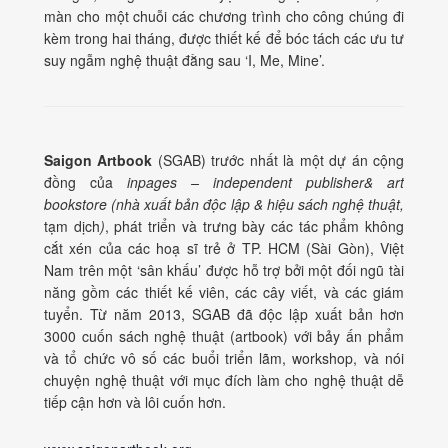
màn cho một chuỗi các chương trình cho công chúng đi
kèm trong hai tháng, được thiết kế để bóc tách các ưu tư
suy ngẫm nghệ thuật đằng sau ‘I, Me, Mine’.
Saigon Artbook
(SGAB) trước nhất là một dự án cộng
đồng của
inpages – independent publisher& art
bookstore (nhà xuất bản độc lập & hiệu sách nghệ thuật,
tạm dịch
)
, phát triển và trưng bày các tác phẩm không
cắt xén của các hoạ sĩ trẻ ở TP. HCM (Sài Gòn), Việt
Nam trên một ‘sân khấu’ được hỗ trợ bởi một đối ngũ tài
năng gồm các thiết kế viên, các cây viết, và các giám
tuyển. Từ năm 2013, SGAB đã độc lập xuất bản hơn
3000 cuốn sách nghệ thuật (artbook) với bảy ấn phẩm
và tổ chức vô số các buổi triển lãm, workshop, và nói
chuyện nghệ thuật với mục đích làm cho nghệ thuật dễ
tiếp cận hơn và lôi cuốn hơn.