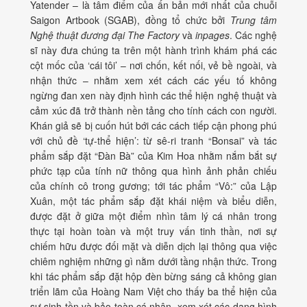
Yatender – là tâm điểm của ấn bản mới nhất của chuỗi
Saigon Artbook (SGAB), đồng tổ chức bởi
Trung tâm
Nghệ thuật đương đại The Factory
và
inpages
. Các nghệ
sĩ này đưa chúng ta trên một hành trình khám phá các
cột mốc của ‘cái tôi’ – nơi chốn, kết nối, vẻ bề ngoài, và
nhận thức – nhằm xem xét cách các yếu tố không
ngừng đan xen này định hình các thể hiện nghệ thuật và
cảm xúc đã trở thành nền tảng cho tính cách con người.
Khán giả sẽ bị cuốn hút bới các cách tiếp cận phong phú
với chủ đề ‘tự-thể hiện’: từ sê-ri tranh “Bonsai” và tác
phẩm sắp đặt “Đàn Bà” của Kim Hoa nhằm nắm bắt sự
phức tạp của tính nữ thông qua hình ảnh phản chiếu
của chính cô trong gương; tới tác phẩm “Vô:” của Lập
Xuân, một tác phẩm sắp đặt khái niệm và biểu diễn,
được đặt ở giữa một điểm nhìn tâm lý cá nhân trong
thực tại hoàn toàn và một truy vấn tinh thần, nơi sự
chiếm hữu được đối mặt và diễn dịch lại thông qua việc
chiêm nghiệm những gì nằm dưới tầng nhận thức. Trong
khi tác phẩm sắp đặt hộp đèn bừng sáng cả không gian
triển lãm của Hoàng Nam Việt cho thấy ba thể hiện của
sự sinh tồn và bảo toàn cá nhân, xem xét các dạng hình