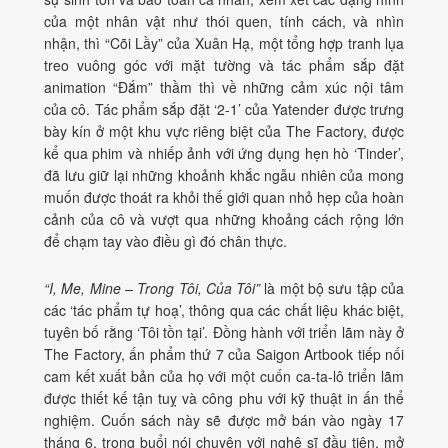
của một nhân vật như thói quen, tính cách, và nhìn
nhận, thì “Cõi Lầy” của Xuân Hạ, một tổng hợp tranh lụa
treo vuông góc với mặt tường và tác phẩm sắp đặt
animation “Đắm” thầm thì về những cảm xúc nội tâm
của cô. Tác phẩm sắp đặt ‘2-1’ của Yatender được trưng
bày kín ở một khu vực riêng biệt của The Factory, được
kể qua phim và nhiếp ảnh với ứng dụng hẹn hò ‘Tinder’,
đã lưu giữ lại những khoảnh khắc ngẫu nhiên của mong
muốn được thoát ra khỏi thế giới quan nhỏ hẹp của hoàn
cảnh của cô và vượt qua những khoảng cách rộng lớn
để chạm tay vào điều gì đó chân thực.
“I, Me, Mine – Trong Tôi, Của Tôi”
là một bộ sưu tập của
các ‘tác phẩm tự hoạ’, thông qua các chất liệu khác biệt,
tuyên bố rằng ‘Tôi tồn tại’. Đồng hành với triển lãm này ở
The Factory, ấn phẩm thứ 7 của Saigon Artbook tiếp nối
cam kết xuất bản của họ với một cuốn ca-ta-lô triển lãm
được thiết kế tận tuỵ và công phu với kỹ thuật in ấn thể
nghiệm. Cuốn sách này sẽ được mở bán vào ngày 17
tháng 6, trong buổi nói chuyện với nghệ sĩ đầu tiên, mở