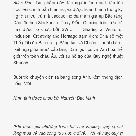
Atlas Đen.
Tác phẩm này đảo ngược ‘con mắt dân tộc
học’ lên chính bản thân nó, và
được hoàn thành trong kỳ
nghệ sĩ lưu trú mà Jacqueline đã tham gia tại Bảo tàng
Dân tộc học Stockholm, Thuỵ Điển
. Chương trình lưu trú
này
được tổ chức bởi SWICH – Sharing a World of
Inclusion, Creativity and Heritage (tạm dịch: Chia sẻ một
Thế giới của Bao dung, Sáng tạo và Di sản) – một dự án
kết hợp giữa mười bảo tàng Dân tộc học và Văn hoá thế
giới trên toàn châu Âu, với sự hỗ trợ của Quỹ nghệ thuật
Sharjah.
Buổi trò chuyện diễn ra bằng tiếng Anh, kèm thông dịch
tiếng Việt
Hình ảnh được chụp bởi Nguyễn Đắc Minh
———-
*Khi tham gia chương trình tại The Factory, quý vị vui
lòng mua vé vào cổng (35,000vnd/vé). Với vé này, quý vị