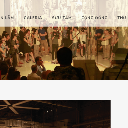
ỂN LÃM
GALERIA
SƯU TẦM
CỘNG ĐỒNG
THƯ 