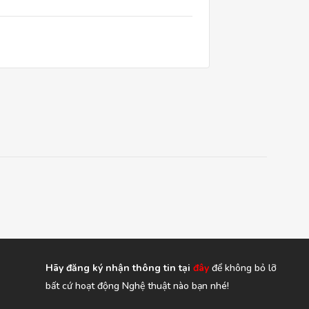
Hãy đăng ký nhận thông tin tại
đây
để không bỏ lỡ
bất cứ hoạt động Nghệ thuật nào bạn nhé!