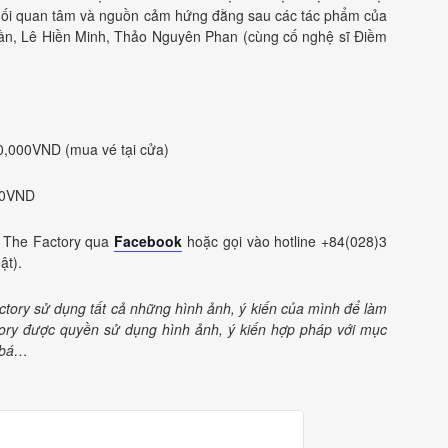
mối quan tâm và nguồn cảm hứng đằng sau các tác phẩm của
-Trần, Lê Hiền Minh, Thảo Nguyên Phan (cùng cố nghệ sĩ Điềm
0,000VND (mua vé tại cửa)
000VND
ho The Factory qua
Facebook
hoặc gọi vào hotline +84(028)3
ật).
tory sử dụng tất cả những hình ảnh, ý kiến của mình để làm
ctory được quyền sử dụng hình ảnh, ý kiến hợp pháp với mục
g bá…