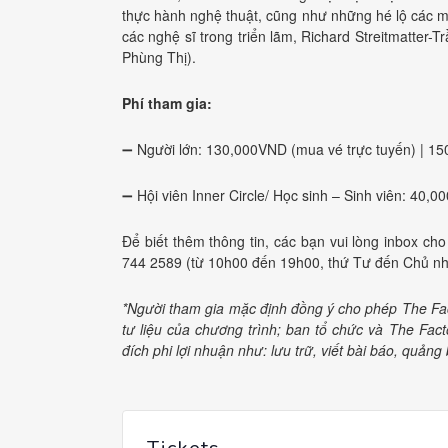
thực hành nghệ thuật, cũng như những hé lộ các 
các nghệ sĩ trong triển lãm, Richard Streitmatter
Phùng Thị).
Phí tham gia
:
➖
Người lớn: 130,000VND (mua vé trực tuyến) | 15
➖
Hội viên Inner Circle/ Học sinh – Sinh viên: 40,
Để biết thêm thông tin, các bạn vui lòng inbox c
744 2589 (từ 10h00 đến 19h00, thứ Tư đến Chủ nh
*Người tham gia mặc định đồng ý cho phép The Fac
tư liệu của chương trình; ban tổ chức và The Fa
đích phi lợi nhuận như: lưu trữ, viết bài báo, quản