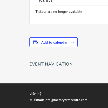
Tickets
Tickets are no longer available
Add to calendar
EVENT NAVIGATION
Liên hệ:
Email:
info@factoryartscentre.com