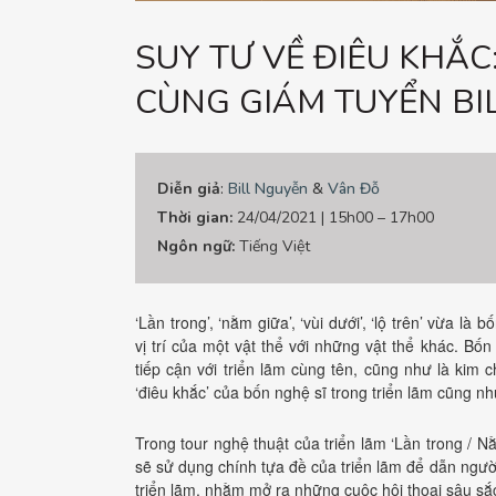
SUY TƯ VỀ ĐIÊU KHẮ
CÙNG GIÁM TUYỂN BI
Diễn giả
:
Bill Nguyễn
&
Vân Đỗ
Thời gian:
24/04/2021 | 15h00 – 17h00
Ngôn ngữ:
Tiếng Việt
‘Lần trong’, ‘nằm giữa’, ‘vùi dưới’, ‘lộ trên’ vừa là
vị trí của một vật thể với những vật thể khác. Bố
tiếp cận với triển lãm cùng tên, cũng như là ki
‘điêu khắc’ của bốn nghệ sĩ trong triển lãm cũng
Trong tour nghệ thuật của triển lãm ‘Lần trong / Nằ
sẽ sử dụng chính tựa đề của triển lãm để dẫn người
triển lãm, nhằm mở ra những cuộc hội thoại sâu sắ