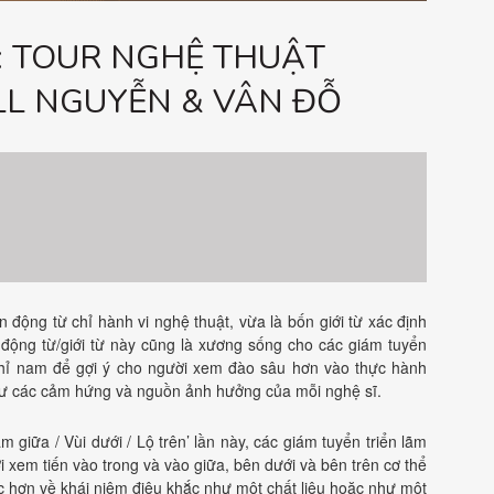
C: TOUR NGHỆ THUẬT
LL NGUYỄN & VÂN ĐỖ
 bốn động từ chỉ hành vi nghệ thuật, vừa là bốn giới từ xác định
n động từ/giới từ này cũng là xương sống cho các giám tuyển
m chỉ nam để gợi ý cho người xem đào sâu hơn vào thực hành
 như các cảm hứng và nguồn ảnh hưởng của mỗi nghệ sĩ.
m giữa / Vùi dưới / Lộ trên’ lần này, các giám tuyển triển lãm
 xem tiến vào trong và vào giữa, bên dưới và bên trên cơ thể
c hơn về khái niệm điêu khắc như một chất liệu hoặc như một