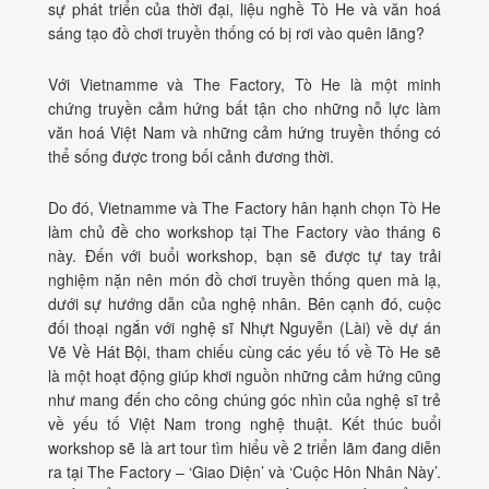
sự phát triển của thời đại, liệu nghề Tò He và văn hoá
sáng tạo đồ chơi truyền thống có bị rơi vào quên lãng?
Với Vietnamme và The Factory, Tò He là một minh
chứng truyền cảm hứng bất tận cho những nỗ lực làm
văn hoá Việt Nam và những cảm hứng truyền thống có
thể sống được trong bối cảnh đương thời.
Do đó, Vietnamme và The Factory hân hạnh chọn Tò He
làm chủ đề cho workshop tại The Factory vào tháng 6
này. Đến với buổi workshop, bạn sẽ được tự tay trải
nghiệm nặn nên món đồ chơi truyền thống quen mà lạ,
dưới sự hướng dẫn của nghệ nhân. Bên cạnh đó, cuộc
đối thoại ngắn với nghệ sĩ Nhựt Nguyễn (Lài) về dự án
Vẽ Về Hát Bội, tham chiếu cùng các yếu tố về Tò He sẽ
là một hoạt động giúp khơi nguồn những cảm hứng cũng
như mang đến cho công chúng góc nhìn của nghệ sĩ trẻ
về yếu tố Việt Nam trong nghệ thuật. Kết thúc buổi
workshop sẽ là art tour tìm hiểu về 2 triển lãm đang diễn
ra tại The Factory – ‘Giao Diện’ và ‘Cuộc Hôn Nhân Này’.