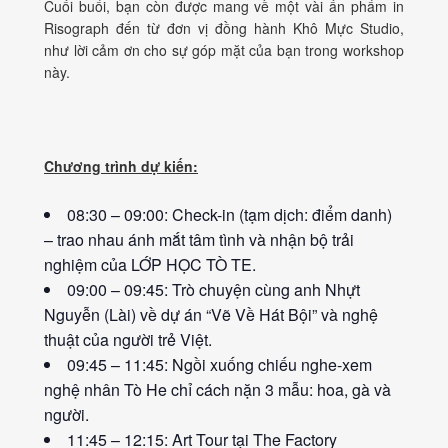
Cuối buổi, bạn còn được mang về một vài ấn phẩm in
Risograph đến từ đơn vị đồng hành Khô Mực Studio,
như lời cảm ơn cho sự góp mặt của bạn trong workshop
này.
Chương trình dự kiến:
08:30 – 09:00: Check-in (tạm dịch: điểm danh)
– trao nhau ánh mắt tâm tình và nhận bộ trải
nghiệm của LỚP HỌC TÒ TE.
09:00 – 09:45: Trò chuyện cùng anh Nhựt
Nguyễn (Lài) về dự án “Vẽ Về Hát Bội” và nghệ
thuật của người trẻ Việt.
09:45 – 11:45: Ngồi xuống chiếu nghe-xem
nghệ nhân Tò He chỉ cách nặn 3 mẫu: hoa, gà và
người.
11:45 – 12:15: Art Tour tại The Factory