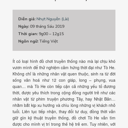
Diễn giả:
Nhựt Nguyễn (Lài)
Ngày:
09 tháng Sáu 2019
Thời gian:
9g00 – 12g15
Ngôn ngữ:
Tiếng Việt
Ít có loại hình đồ chơi truyền thống nào mà lại chịu khó
vươn mình để thử nghiệm cảm hứng thời đại như Tò He.
Không chỉ là những nhân vật quen thuộc, sinh ra từ đời
sống văn hoá như 12 con giáp, long – phụng, vua
quan… mà Tò He còn tiếp cận cả những yếu tố đương
thời, được yêu thích trong cộng đồng người trẻ như các
nhân vật từ phim truyện phương Tây, hay Nhật Bản…
nhằm bắt kịp xu hướng và chìu lòng những vị khách nhỏ
tuổi. Liên tục tiếp nhận, thay đổi tư duy, đồng thời vẫn
giữ gìn kỹ thuật truyền thống, đồ chơi Tò He vẫn tìm
được cho mình vị trí trong thế hệ trẻ em. Tuy nhiên, với