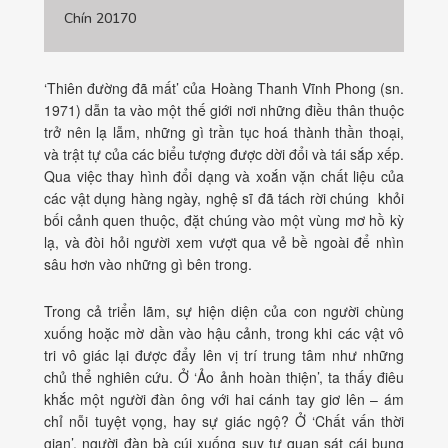
Chín 20170
‘Thiên đường đã mất’ của Hoàng Thanh Vĩnh Phong (sn.
1971) dẫn ta vào một thế giới nơi những điều thân thuộc
trở nên lạ lẫm, những gì trần tục hoá thành thần thoại,
và trật tự của các biểu tượng được dời đổi và tái sắp xếp.
Qua việc thay hình đổi dạng và xoắn vặn chất liệu của
các vật dụng hàng ngày, nghệ sĩ đã tách rời chúng khỏi
bối cảnh quen thuộc, đặt chúng vào một vùng mơ hồ kỳ
lạ, và đòi hỏi người xem vượt qua vẻ bề ngoài để nhìn
sâu hơn vào những gì bên trong.
Trong cả triển lãm, sự hiện diện của con người chùng
xuống hoặc mờ dần vào hậu cảnh, trong khi các vật vô
tri vô giác lại được đẩy lên vị trí trung tâm như những
chủ thể nghiên cứu. Ở ‘Ảo ảnh hoàn thiện’, ta thấy điêu
khắc một người đàn ông với hai cánh tay giơ lên – ám
chỉ nỗi tuyệt vọng, hay sự giác ngộ? Ở ‘Chất vấn thời
gian’, người đàn bà cúi xuống suy tư quan sát cái bụng