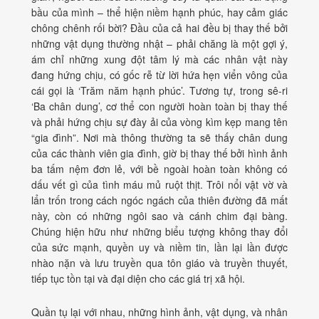
bầu của mình – thể hiện niềm hạnh phúc, hay cảm giác
chông chênh rối bời? Đầu của cả hai đều bị thay thế bởi
những vật dụng thường nhật – phải chăng là một gợi ý,
ám chỉ những xung đột tâm lý mà các nhân vật này
đang hứng chịu, có gốc rễ từ lời hứa hẹn viển vông của
cái gọi là ‘Trăm năm hạnh phúc’. Tương tự, trong sê-ri
‘Ba chân dung’, cơ thể con người hoàn toàn bị thay thế
và phải hứng chịu sự đày ải của vòng kìm kẹp mang tên
“gia đình”. Nơi mà thông thường ta sẽ thấy chân dung
của các thành viên gia đình, giờ bị thay thế bởi hình ảnh
ba tấm nệm đơn lẻ, với bề ngoài hoàn toàn không có
dấu vết gì của tình máu mủ ruột thịt. Trôi nổi vật vờ và
lẩn trốn trong cách ngóc ngách của thiên đường đã mất
này, còn có những ngôi sao và cánh chim đại bàng.
Chúng hiện hữu như những biểu tượng không thay đổi
của sức mạnh, quyền uy và niềm tin, lần lại lần được
nhào nặn và lưu truyền qua tôn giáo và truyền thuyết,
tiếp tục tồn tại và đại diện cho các giá trị xã hội.
Quần tụ lại với nhau, những hình ảnh, vật dụng, và nhân