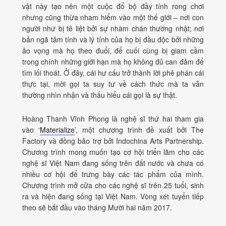
vật này tạo nên một cuộc đổ bộ đầy tính rong chơi
nhưng cũng thừa nham hiểm vào một thế giới – nơi con
người như bị tê liệt bởi sự nhàm chán thường nhật; nơi
bản ngã tâm tính và lý tính của họ bị đầu độc bởi những
ảo vọng mà họ theo đuổi, để cuối cùng bị giam cầm
trong chính những giới hạn mà họ không đủ can đảm để
tìm lối thoát. Ở đây, cái hư cấu trở thành lời phê phán cái
thực tại, mời gọi ta suy tư về cách thức mà ta vẫn
thường nhìn nhận và thấu hiểu cái gọi là sự thật.
Hoàng Thanh Vĩnh Phong là nghệ sĩ thứ hai tham gia
vào ‘
Materialize
’, một chương trình đề xuất bởi The
Factory và đồng bảo trợ bởi Indochina Arts Partnership.
Chương trình mong muốn tạo cơ hội triển lãm cho các
nghệ sĩ Việt Nam đang sống trên đất nước và chưa có
nhiều cơ hội để trưng bày các tác phẩm của mình.
Chương trình mở cửa cho các nghệ sĩ trên 25 tuổi, sinh
ra và hiện đang sống tại Việt Nam. Vòng xét tuyển tiếp
theo sẽ bắt đầu vào tháng Mười hai năm 2017.