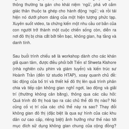
thông thường ta gán cho khái niệm ‘ngủ’, phá vỡ cảm
giác thân thuộc ta ghép cho hành động ‘ngủ’; và rồi tái
hiện nó dưới phom dáng của một hiện tượng phức tạp.
Xuyên suốt video, ta chứng kiến một nhu cầu cơ bản của
con người trở thành một cuộc chiến sống còn, diễn ra
nơi đô thị bị chia cắt bởi tiền bạc, không gian, hạ tầng và
danh tính.
Sau buổi trình chiếu sẽ là workshop dành cho các khán
giả quan tâm, được điều phối bởi
Tiến sĩ Shweta Kishore
(nhà nghiên cứu phim và giám tuyển) và kiến trúc sư
Hoành Trần (đến từ studio HTAP), xoay quanh chủ đề:
tác động của bố trí và thiết kế đô thị
lên quá trình phân
chia và tiếp cận không gian nghỉ ngơi, lao động và giải
trí (thường không cân bằng), thông qua các câu hỏi:
Quá trình đô thị hoá tạo ra các chủ thể đô thị nào? Nó
củng cố vị trí của các chủ thể này ra sao? Thay đổi
không gian đô thị (đặc biệt là qua sự hình của các khu
dân cư cao cấp, riêng biệt) ảnh hưởng như thế nào tới
mục đích sử dụng không gian chung của cộng đồng?