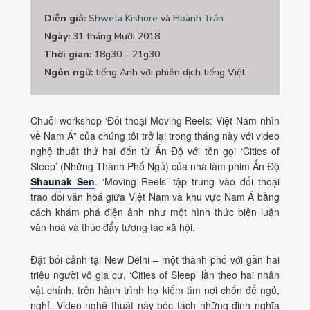
Diễn giả:
Shweta Kishore
và
Hoành Trần
Ngày:
31 tháng Mười 2018
Thời gian:
18g30 – 21g30
Ngôn ngữ:
tiếng Anh với phiên dịch tiếng Việt
Chuỗi workshop ‘Đối thoại Moving Reels: Việt Nam nhìn
về Nam Á” của chúng tôi trở lại trong tháng này với video
nghệ thuật thứ hai đến từ Ấn Độ với tên gọi ‘Cities of
Sleep’ (Những Thành Phố Ngủ) của nhà làm phim Ấn Độ
Shaunak Sen
. ‘Moving Reels’ tập trung vào đối thoại
trao đổi văn hoá giữa Việt Nam và khu vực Nam Á bằng
cách khám phá điện ảnh như một hình thức biện luận
văn hoá và thúc đẩy tương tác xã hội.
Đặt bối cảnh tại New Delhi – một thành phố với gần hai
triệu người vô gia cư, ‘Cities of Sleep’ lần theo hai nhân
vật chính, trên hành trình họ kiếm tìm nơi chốn để ngủ,
nghỉ. Video nghệ thuật này bóc tách những định nghĩa