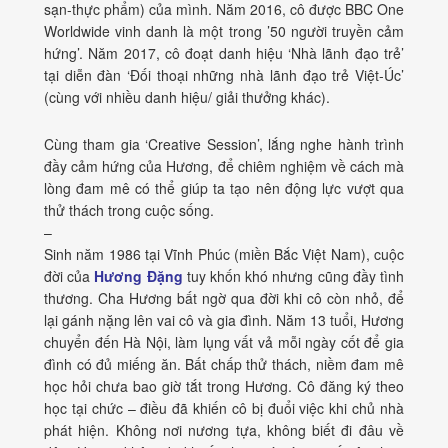
sạn-thực phẩm) của mình. Năm 2016, cô được BBC One
Worldwide vinh danh là một trong ’50 người truyền cảm
hứng’. Năm 2017, cô đoạt danh hiệu ‘Nhà lãnh đạo trẻ’
tại diễn đàn ‘Đối thoại những nhà lãnh đạo trẻ Việt-Úc’
(cùng với nhiều danh hiệu/ giải thưởng khác).
Cùng tham gia ‘Creative Session’, lắng nghe hành trình
đầy cảm hứng của Hương, để chiêm nghiệm về cách mà
lòng đam mê có thể giúp ta tạo nên động lực vượt qua
thử thách trong cuộc sống.
–
Sinh năm 1986 tại Vĩnh Phúc (miền Bắc Việt Nam), cuộc
đời của
Hương Đặng
tuy khốn khó nhưng cũng đầy tình
thương. Cha Hương bất ngờ qua đời khi cô còn nhỏ, để
lại gánh nặng lên vai cô và gia đình. Năm 13 tuổi, Hương
chuyển đến Hà Nội, làm lụng vất vả mỗi ngày cốt để gia
đình có đủ miếng ăn. Bất chấp thử thách, niềm đam mê
học hỏi chưa bao giờ tắt trong Hương. Cô đăng ký theo
học tại chức – điều đã khiến cô bị đuổi việc khi chủ nhà
phát hiện. Không nơi nương tựa, không biết đi đâu về