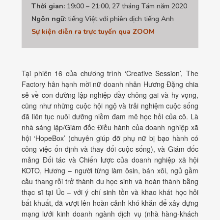
Thời gian:
19:00 – 21:00, 27 tháng Tám năm 2020
Ngôn ngữ:
tiếng Việt với phiên dịch tiếng Anh
Sự kiện diễn ra trực tuyến qua ZOOM
Tại phiên 16 của chương trình ‘Creative Session’, The
Factory hân hạnh mời nữ doanh nhân Hương Đặng chia
sẻ về con đường lập nghiệp đầy chông gai và hy vọng,
cũng như những cuộc hội ngộ và trải nghiệm cuộc sống
đã liên tục nuôi dưỡng niềm đam mê học hỏi của cô. Là
nhà sáng lập/Giám đốc Điều hành của doanh nghiệp xã
hội ‘HopeBox’ (chuyên giúp đỡ phụ nữ bị bạo hành có
công việc ổn định và thay đổi cuộc sống), và Giám đốc
mảng Đối tác và Chiến lược của doanh nghiệp xã hội
KOTO, Hương – người từng làm ôsin, bán xôi, ngủ gầm
cầu thang rồi trở thành du học sinh và hoàn thành bằng
thạc sĩ tại Úc – với ý chí sinh tồn và khao khát học hỏi
bất khuất, đã vượt lên hoàn cảnh khó khăn để xây dựng
mạng lưới kinh doanh ngành dịch vụ (nhà hàng-khách