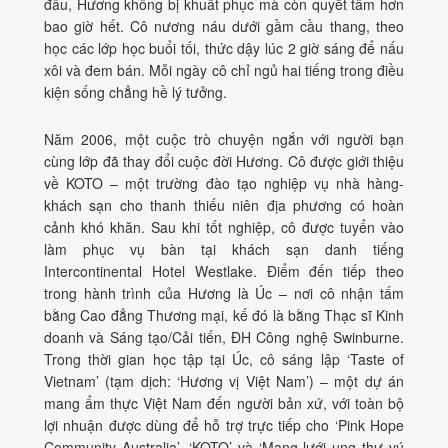
đâu, Hương không bị khuất phục mà còn quyết tâm hơn
bao giờ hết. Cô nương náu dưới gầm cầu thang, theo
học các lớp học buổi tối, thức dậy lúc 2 giờ sáng để nấu
xôi và đem bán. Mỗi ngày cô chỉ ngủ hai tiếng trong điều
kiện sống chẳng hề lý tưởng.
Năm 2006, một cuộc trò chuyện ngắn với người bạn
cùng lớp đã thay đổi cuộc đời Hương. Cô được giới thiệu
về KOTO – một trường đào tạo nghiệp vụ nhà hàng-
khách sạn cho thanh thiếu niên địa phương có hoàn
cảnh khó khăn. Sau khi tốt nghiệp, cô được tuyển vào
làm phục vụ bàn tại khách sạn danh tiếng
Intercontinental Hotel Westlake. Điểm đến tiếp theo
trong hành trình của Hương là Úc – nơi cô nhận tấm
bằng Cao đẳng Thương mại, kế đó là bằng Thạc sĩ Kinh
doanh và Sáng tạo/Cải tiến, ĐH Công nghệ Swinburne.
Trong thời gian học tập tại Úc, cô sáng lập ‘Taste of
Vietnam’ (tạm dịch: ‘Hương vị Việt Nam’) – một dự án
mang ẩm thực Việt Nam đến người bản xứ, với toàn bộ
lợi nhuận được dùng để hỗ trợ trực tiếp cho ‘Pink Hope
Community Australia’, ‘KOTO’ và ‘Mạng lưới ung thư vú