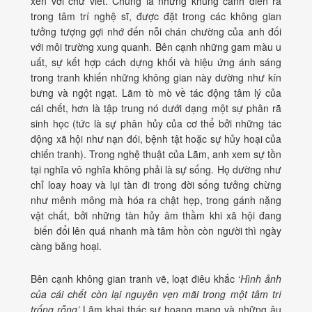
xen với chữ viết. Chúng là những khung cảnh diễn ra
trong tâm trí nghệ sĩ, được đặt trong các không gian
tưởng tượng gợi nhớ đến nỗi chán chường của anh đối
với môi trường xung quanh. Bên cạnh những gam màu u
uất, sự kết hợp cách dựng khối và hiệu ứng ánh sáng
trong tranh khiến những không gian này dường như kín
bưng và ngột ngạt. Lãm tò mò về tác động tâm lý của
cái chết, hơn là tập trung nó dưới dạng một sự phân rã
sinh học (tức là sự phân hủy của cơ thể bởi những tác
động xã hội như nạn đói, bệnh tật hoặc sự hủy hoại của
chiến tranh). Trong nghệ thuật của Lãm, anh xem sự tồn
tại nghĩa vô nghĩa không phải là sự sống. Họ dường như
chỉ loay hoay và lụi tàn đi trong đời sống tưởng chừng
như mênh mông mà hóa ra chật hẹp, trong gánh nặng
vật chất, bởi những tàn hủy âm thầm khi xã hội đang
biến đổi lên quá nhanh mà tâm hồn còn người thì ngày
càng băng hoại.
Bên cạnh không gian tranh vẽ, loạt điêu khắc ‘
Hình ảnh
của cái chết còn lại nguyên vẹn mãi trong một tâm trí
trống rỗng’
Lãm khai thác sự hoang mang và những âu