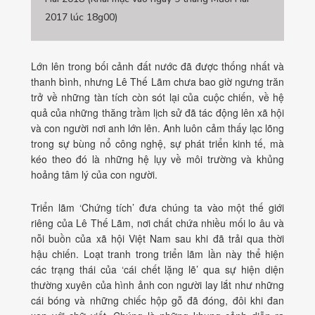
2017 lúc 18g00)
Lớn lên trong bối cảnh đất nước đã được thống nhất và
thanh bình, nhưng Lê Thế Lãm chưa bao giờ ngưng trăn
trở về những tàn tích còn sót lại của cuộc chiến, về hệ
quả của những thăng trầm lịch sử đã tác động lên xã hội
và con người nơi anh lớn lên. Anh luôn cảm thấy lạc lõng
trong sự bùng nổ công nghệ, sự phát triển kinh tế, mà
kéo theo đó là những hệ lụy về môi trường và khủng
hoảng tâm lý của con người.
Triển lãm ‘Chứng tích’ đưa chúng ta vào một thế giới
riêng của Lê Thế Lãm, nơi chất chứa nhiều mối lo âu và
nỗi buồn của xã hội Việt Nam sau khi đã trải qua thời
hậu chiến. Loạt tranh trong triển lãm lần này thể hiện
các trạng thái của ‘cái chết lặng lẽ’ qua sự hiện diện
thường xuyên của hình ảnh con người lay lắt như những
cái bóng và những chiếc hộp gỗ đã đóng, đôi khi đan