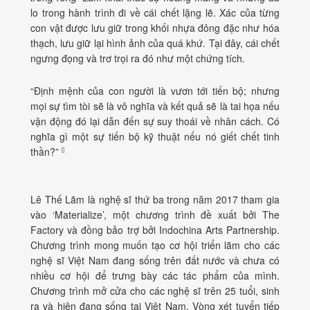
lo trong hành trình đi về cái chết lặng lẽ. Xác của từng
con vật được lưu giữ trong khối nhựa đông đặc như hóa
thạch, lưu giữ lại hình ảnh của quá khứ. Tại đây, cái chết
ngưng đọng và trơ trọi ra đó như một chứng tích.
“Định mệnh của con người là vươn tới tiến bộ; nhưng
mọi sự tìm tòi sẽ là vô nghĩa và kết quả sẽ là tai họa nếu
vận động đó lại dẫn đến sự suy thoái về nhân cách. Có
nghĩa gì một sự tiến bộ kỹ thuật nếu nó giết chết tinh
thần?”
[]
Lê Thế Lãm là nghệ sĩ thứ ba trong năm 2017 tham gia
vào ‘Materialize’, một chương trình đề xuất bởi The
Factory và đồng bảo trợ bởi Indochina Arts Partnership.
Chương trình mong muốn tạo cơ hội triển lãm cho các
nghệ sĩ Việt Nam đang sống trên đất nước và chưa có
nhiều cơ hội để trưng bày các tác phẩm của mình.
Chương trình mở cửa cho các nghệ sĩ trên 25 tuổi, sinh
ra và hiện đang sống tại Việt Nam. Vòng xét tuyển tiếp