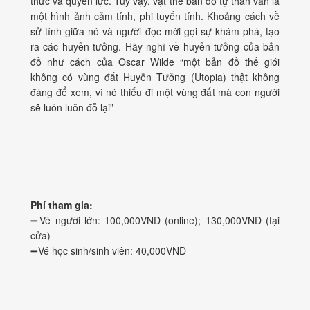
thức và quyền lực. Tuy vậy, vật thể bản đồ tự thân vẫn là
một hình ảnh cảm tính, phi tuyến tính. Khoảng cách về
sử tính giữa nó và người đọc mời gọi sự khám phá, tạo
ra các huyễn tưởng. Hãy nghĩ về huyễn tưởng của bản
đồ như cách của Oscar Wilde “một bản đồ thế giới
không có vùng đất Huyễn Tưởng (Utopia) thật không
đáng để xem, vì nó thiếu đi một vùng đất mà con người
sẽ luôn luôn đỗ lại”
Phí tham gia:
➖Vé người lớn: 100,000VND (online); 130,000VND (tại
cửa)
➖Vé học sinh/sinh viên: 40,000VND