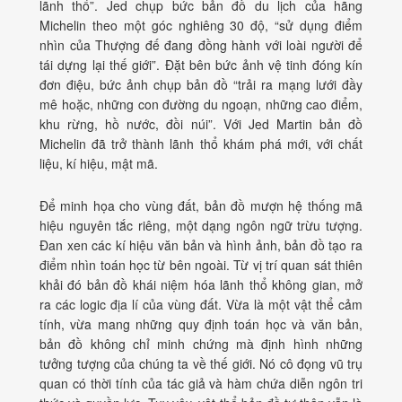
lãnh thổ”. Jed chụp bức bản đồ du lịch của hãng
Michelin theo một góc nghiêng 30 độ, “sử dụng điểm
nhìn của Thượng đế đang đồng hành với loài người để
tái dựng lại thế giới”. Đặt bên bức ảnh vệ tinh đóng kín
đơn điệu, bức ảnh chụp bản đồ “trải ra mạng lưới đầy
mê hoặc, những con đường du ngoạn, những cao điểm,
khu rừng, hồ nước, đồi núi”. Với Jed Martin bản đồ
Michelin đã trở thành lãnh thổ khám phá mới, với chất
liệu, kí hiệu, mật mã.
Để minh họa cho vùng đất, bản đồ mượn hệ thống mã
hiệu nguyên tắc riêng, một dạng ngôn ngữ trừu tượng.
Đan xen các kí hiệu văn bản và hình ảnh, bản đồ tạo ra
điểm nhìn toán học từ bên ngoài. Từ vị trí quan sát thiên
khải đó bản đồ khái niệm hóa lãnh thổ không gian, mở
ra các logic địa lí của vùng đất. Vừa là một vật thể cảm
tính, vừa mang những quy định toán học và văn bản,
bản đồ không chỉ minh chứng mà định hình những
tưởng tượng của chúng ta về thế giới. Nó cô đọng vũ trụ
quan có thời tính của tác giả và hàm chứa diễn ngôn tri