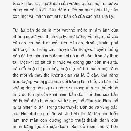
Sau khi tạo ra, người dân của vương quốc nhận ra sự vô
dụng và bỏ nó đi. Đâu đó ở miền sa mạc phía tây vẫn
còn một vài mảnh sót lại từ bản đồ của các nhà Địa Lý.
Từ lâu bản đồ đã là một vật thể mộng mị ám ảnh của
những người yêu thích địa lý: mơ tưởng về nhập thế vào
bản đồ, cơ thể di chuyển trên bản đồ, đi sâu, khám phá
từ trong nó. Trong câu truyện của Borges, huyễn tưởng
bản đồ trở thành cực đoan khi nó muốn ôm trọn lấy thực
tại. Một khi có tất cả tri thức về không gian cần miêu tả,
bản đồ hoặc bị phá hủy, hoặc tự nó trở thành một lãnh
thổ mới và thay thế không gian vật lý. Ở đây, khả năng
trừu tượng và thị giác hóa đối tượng lãnh thổ, và bản thể
không đồng nhất giữa tính trừu tượng tính cụ thể chính
là lý do tồn tại của khái niệm bản đồ. Thể điệu của bản
đồ là thể điệu hình ảnh và tư duy, thể điệu của lãnh thổ
là tự nhiên bí ẩn. Trong tiểu thuyết ‘Bản đồ và vùng đất”
của Houellebecq, nhân vật Jed Martin đặt tên cho triển
lãm mở màn con đường nghệ thuật thành danh của
mình bằng tựa đề cực đoan “Bản đồ (còn) thú vị hơn