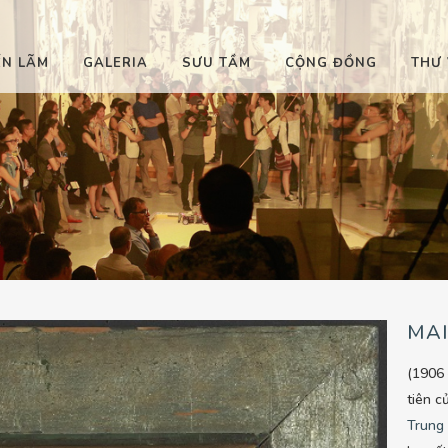
ỂN LÃM
GALERIA
SƯU TẦM
CỘNG ĐỒNG
THƯ 
MA
(1906 
tiên c
Trung