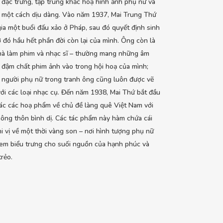
t đặc trưng, tập trung khắc hoạ hình ảnh phụ nữ và
 một cách dịu dàng. Vào năm 1937, Mai Trung Thứ
ia một buổi đấu xảo ở Pháp, sau đó quyết định sinh
 đó hầu hết phần đời còn lại của mình. Ông còn là
hà làm phim và nhạc sĩ – thường mang những âm
đậm chất phim ảnh vào trong hội hoạ của mình;
người phụ nữ trong tranh ông cũng luôn được vẽ
ới các loại nhạc cụ. Đến năm 1938, Mai Thứ bắt đầu
ác các hoạ phẩm về chủ đề làng quê Việt Nam với
ông thôn bình dị. Các tác phẩm này hàm chứa cái
hi vị về một thời vàng son – nơi hình tượng phụ nữ
 em biểu trưng cho suối nguồn của hạnh phúc và
trẻo.