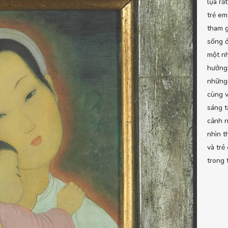
lụa rấ
trẻ em
tham g
sống ở
một n
hưởng 
những 
cùng v
sáng t
cảnh n
nhìn t
và trẻ
trong 