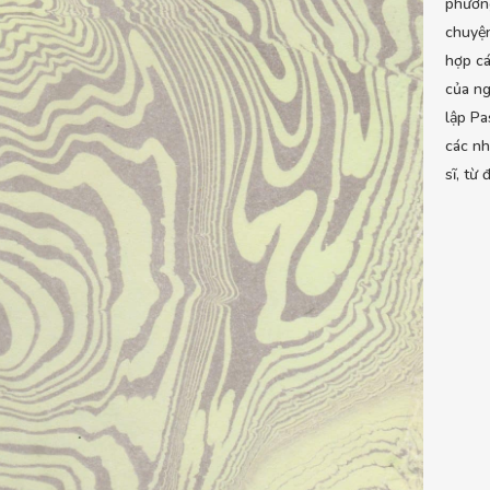
phươn
chuyện
hợp cá
của ng
lập Pa
các nh
sĩ, từ