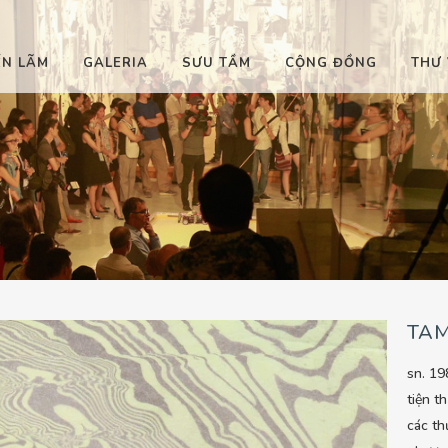
ỂN LÃM
GALERIA
SƯU TẦM
CỘNG ĐỒNG
THƯ 
TA
sn. 1
tiện t
các th