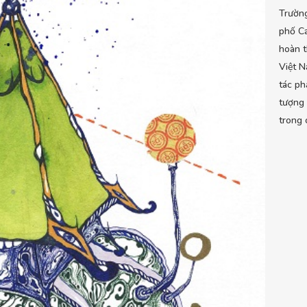
Trường
phố Ca
hoàn t
Việt N
tác ph
tượng 
trong 