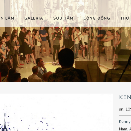
ỂN LÃM
GALERIA
SƯU TẦM
CỘNG ĐỒNG
THƯ 
KE
sn. 19
Kenny
Nam. A