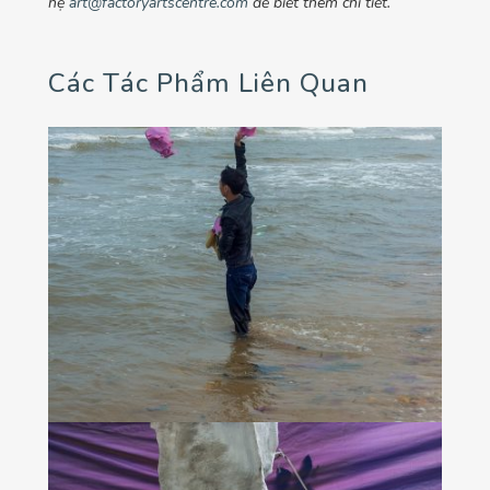
hệ
art@factoryartscentre.com
để biết thêm chi tiết.
Các Tác Phẩm Liên Quan