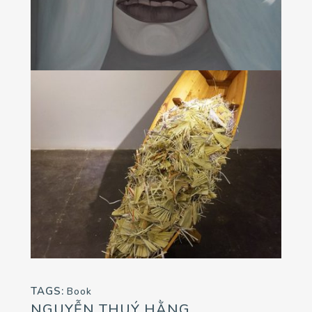
TAGS:
Book
NGUYỄN THUÝ HẰNG