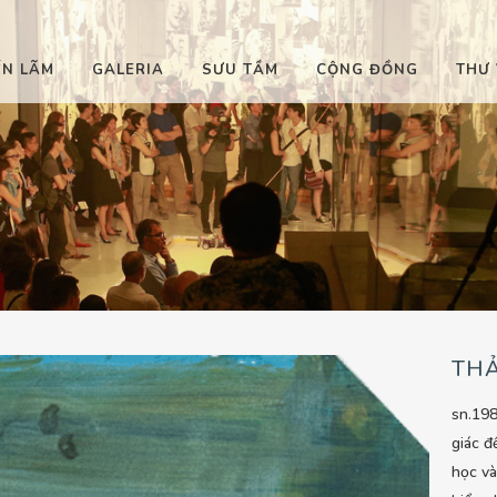
ỂN LÃM
GALERIA
SƯU TẦM
CỘNG ĐỒNG
THƯ 
TH
sn.19
giác đ
học và