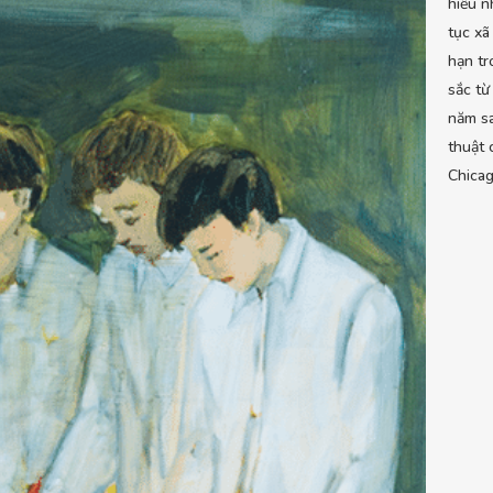
hiểu n
tục xã
hạn tr
sắc từ
năm s
thuật
Chicag