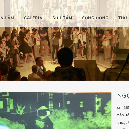
ỂN LÃM
GALERIA
SƯU TẦM
CỘNG ĐỒNG
THƯ 
NG
sn. 19
tiện, 
thuật 