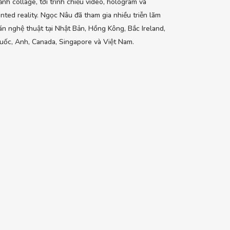
ảnh collage, tới trình chiếu video, hologram và
ted reality. Ngọc Nâu đã tham gia nhiều triễn lãm
án nghệ thuật tại Nhật Bản, Hồng Kông, Bắc Ireland,
ốc, Anh, Canada, Singapore và Việt Nam.