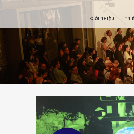
GIỚI THIỆU
TRI
 RA
ĐÃ DIỄN RA
 RA
SẮP DIỄN RA
 RA
ĐANG DIỄN RA