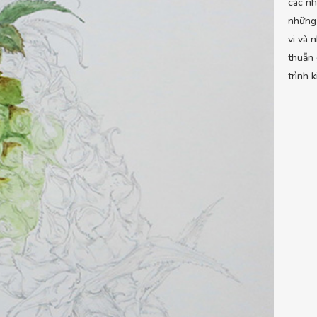
các nh
những 
vi và 
thuẫn 
trình 