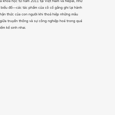
à khoa học từ năm 2011 tại Việt Nam và Nepal, như
biểu đồ—các tác phẩm của cô cố gắng ghi lại hành
nhận thức của con người khi thoả hiệp những mâu
giữa truyền thống và sự công nghiệp hoá trong quá
kiếm kế sinh nhai.