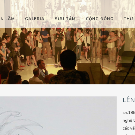
ỂN LÃM
GALERIA
SƯU TẦM
CỘNG ĐỒNG
THƯ 
LÊN
sn.19
nghệ t
các vấ