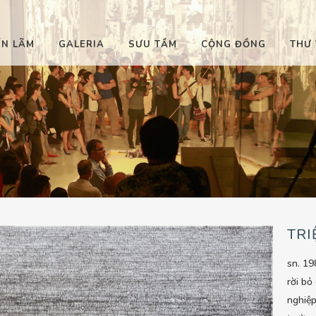
ỂN LÃM
GALERIA
SƯU TẦM
CỘNG ĐỒNG
THƯ 
TRI
sn. 19
rời bỏ
nghiệp