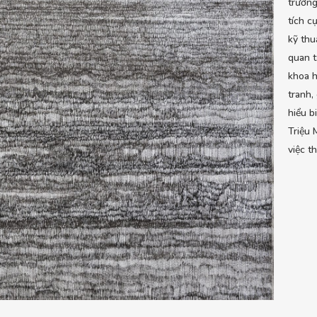
trường
tích c
kỹ thu
quan t
khoa h
tranh,
hiểu b
Triệu 
việc t