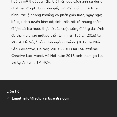
hoá và mỹ thuật bản địa, thể hiện qua cách anh sử dụng
chất liệu địa phương như giấy gió, đất, gốm,..; cách tạo
hình ước lệ phóng khoáng có phần giản lược, ngây ngô;
bố cục đơn tuyến bình đồ; tinh thần hồi cổ nhưng thấm
đượm cái hài hước thực tế của cuộc sống đương đại. Anh
đã tham gia vào một số triển lãm như: ‘Toả 2′ (2018) tại
VCCA, Hà Nội; ‘Trông trời ngóng thánh‘ (2017) tại Nhà
Sàn Collective, Hà Nội; ‘Virus’ (2011) tại La4uatrième,
Creative Lab_Hanoi, Hà Nội. Năm 2018, anh tham gia lưu
trú tại A. Farm, TP. HCM.
Liên hệ:
Email:
info@factoryartscentre.com