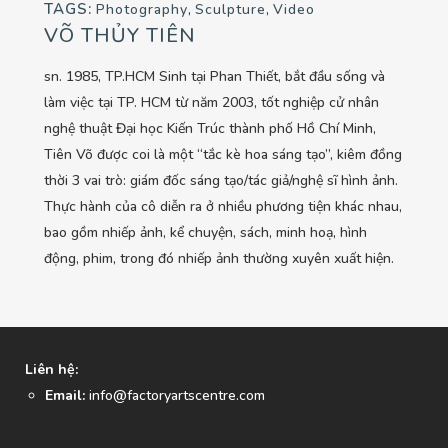
TAGS:
Photography
,
Sculpture
,
Video
VÕ THỦY TIÊN
sn. 1985, TP.HCM Sinh tại Phan Thiết, bắt đầu sống và
làm việc tại TP. HCM từ năm 2003, tốt nghiệp cử nhân
nghệ thuật Đại học Kiến Trúc thành phố Hồ Chí Minh,
Tiên Võ được coi là một “tắc kè hoa sáng tạo”, kiêm đồng
thời 3 vai trò: giám đốc sáng tạo/tác giả/nghệ sĩ hình ảnh.
Thực hành của cô diễn ra ở nhiều phương tiện khác nhau,
bao gồm nhiếp ảnh, kể chuyện, sách, minh hoạ, hình
động, phim, trong đó nhiếp ảnh thường xuyên xuất hiện.
Liên hệ:
Email:
info@factoryartscentre.com