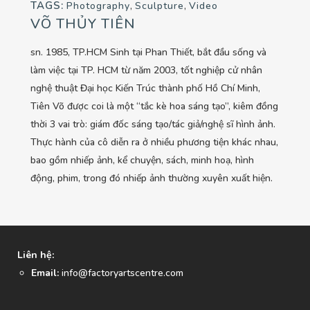
TAGS:
Photography
,
Sculpture
,
Video
VÕ THỦY TIÊN
sn. 1985, TP.HCM Sinh tại Phan Thiết, bắt đầu sống và
làm việc tại TP. HCM từ năm 2003, tốt nghiệp cử nhân
nghệ thuật Đại học Kiến Trúc thành phố Hồ Chí Minh,
Tiên Võ được coi là một “tắc kè hoa sáng tạo”, kiêm đồng
thời 3 vai trò: giám đốc sáng tạo/tác giả/nghệ sĩ hình ảnh.
Thực hành của cô diễn ra ở nhiều phương tiện khác nhau,
bao gồm nhiếp ảnh, kể chuyện, sách, minh hoạ, hình
động, phim, trong đó nhiếp ảnh thường xuyên xuất hiện.
Liên hệ:
Email:
info@factoryartscentre.com