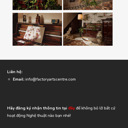
Thủy’, 2018
Thủy’, 2018
‘Vườn Dương Cầm’
‘Cảnh Máy Chữ’
Trong Loạt Tác
Trong Loạt Tác
Phẩm ‘Nội Phong
Phẩm ‘Nội Phong
Thủy’, 2018
Thủy’, 2018
‘Sông Dương Cầm’
‘Khúc Ca Bông Giấy’
Trong Loạt Tác
Trong Loạt Tác
Phẩm ‘Nội Phong
Phẩm ‘Nội Phong
Liên hệ:
Thủy’, 2018
Thủy’, 2018
Email:
info@factoryartscentre.com
Hãy đăng ký nhận thông tin tại
đây
để không bỏ lỡ bất cứ
hoạt động Nghệ thuật nào bạn nhé!