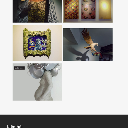
2015
Chân Dung Nệm 1-
3, 2014
Đau, 2015
Phi Lý Hiện Hữu,
2016
THIÊN ĐƯỜNG ĐÃ
MẤT
Liên hệ: