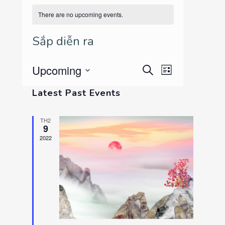
There are no upcoming events.
Sắp diễn ra
EVENT
Upcoming
Events
Search
List
VIEWS
Select
NAVIGATION
Search
Latest Past Events
date.
And
TH2
9
Views
2022
Navigation