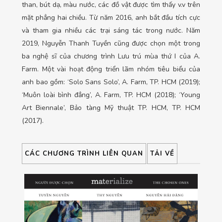
than, bút dạ, màu nước, các đồ vật được tìm thấy v.v trên
mặt phẳng hai chiều. Từ năm 2016, anh bắt đầu tích cực
và tham gia nhiều các trại sáng tác trong nước. Năm
2019, Nguyễn Thanh Tuyền cũng được chọn một trong
ba nghệ sĩ của chương trình Lưu trú mùa thứ I của A.
Farm. Một vài hoạt động triển lãm nhóm tiêu biểu của
anh bao gồm: ‘Solo Sans Solo’, A. Farm, TP. HCM (2019);
‘Muôn loài bình đẳng’, A. Farm, TP. HCM (2018); ‘Young
Art Biennale’, Bảo tàng Mỹ thuật TP. HCM, TP. HCM
(2017).
CÁC CHƯƠNG TRÌNH LIÊN QUAN
TẢI VỀ