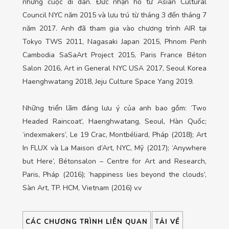
những cuộc di dân. Đức nhận hỗ từ Asian Cultural
Council NYC năm 2015 và lưu trú từ tháng 3 đến tháng 7
năm 2017. Anh đã tham gia vào chương trình AIR tại
Tokyo TWS 2011, Nagasaki Japan 2015, Phnom Penh
Cambodia SaSaArt Project 2015, Paris France Béton
Salon 2016, Art in General NYC USA 2017, Seoul Korea
Haenghwatang 2018, Jeju Culture Space Yang 2019.
Những triển lãm đáng lưu ý của anh bao gồm: ‘Two
Headed Raincoat’, Haenghwatang, Seoul, Hàn Quốc;
‘indexmakers’, Le 19 Crac, Montbéliard, Pháp (2018); Art
In FLUX và La Maison d’Art, NYC, Mỹ (2017); ‘Anywhere
but Here’, Bétonsalon – Centre for Art and Research,
Paris, Pháp (2016); ‘happiness lies beyond the clouds’,
Sàn Art, TP. HCM, Vietnam (2016) v.v
CÁC CHƯƠNG TRÌNH LIÊN QUAN
TẢI VỀ