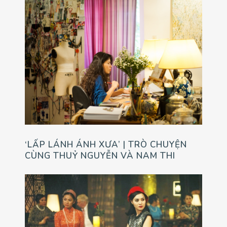
‘LẤP LÁNH ÁNH XƯA’ | TRÒ CHUYỆN
CÙNG THUỶ NGUYỄN VÀ NAM THI