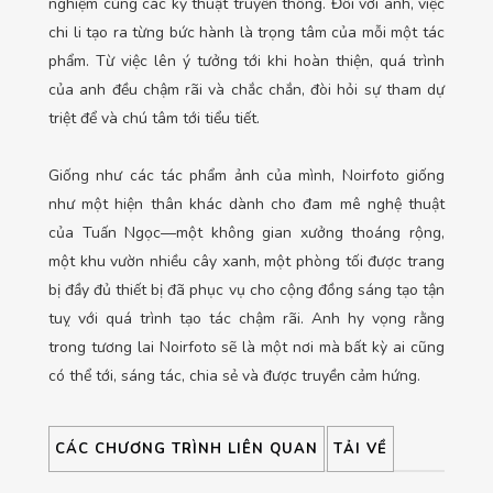
nghiệm cùng các kỹ thuật truyền thống. Đối với anh, việc
chi li tạo ra từng bức hành là trọng tâm của mỗi một tác
phẩm. Từ việc lên ý tưởng tới khi hoàn thiện, quá trình
của anh đều chậm rãi và chắc chắn, đòi hỏi sự tham dự
triệt để và chú tâm tới tiểu tiết.
Giống như các tác phẩm ảnh của mình, Noirfoto giống
như một hiện thân khác dành cho đam mê nghệ thuật
của Tuấn Ngọc—một không gian xưởng thoáng rộng,
một khu vườn nhiều cây xanh, một phòng tối được trang
bị đầy đủ thiết bị đã phục vụ cho cộng đồng sáng tạo tận
tuỵ với quá trình tạo tác chậm rãi. Anh hy vọng rằng
trong tương lai Noirfoto sẽ là một nơi mà bất kỳ ai cũng
có thể tới, sáng tác, chia sẻ và được truyền cảm hứng.
CÁC CHƯƠNG TRÌNH LIÊN QUAN
TẢI VỀ