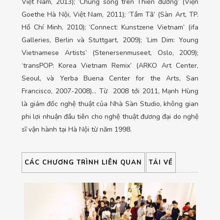
Việt Nam, 2013); ‘Chung sống trên Thiên đường’ (Viện
Goethe Hà Nội, Việt Nam, 2011); ‘Tầm Tã’ (Sàn Art, TP.
Hồ Chí Minh, 2010); ‘Connect: Kunstzene Vietnam’ (ifa
Galleries, Berlin và Stuttgart, 2009); ‘Lim Dim: Young
Vietnamese Artists’ (Stenersenmuseet, Oslo, 2009);
‘transPOP: Korea Vietnam Remix’ (ARKO Art Center,
Seoul, và Yerba Buena Center for the Arts, San
Francisco, 2007-2008)… Từ 2008 tới 2011, Mạnh Hùng
là giám đốc nghệ thuật của Nhà Sàn Studio, không gian
phi lợi nhuận đầu tiên cho nghệ thuật đương đại do nghệ
sĩ vận hành tại Hà Nội từ năm 1998.
CÁC CHƯƠNG TRÌNH LIÊN QUAN
TẢI VỀ